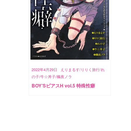
2022年4月29日
えりまるす/りりく旅行/れ
の子/牛☆丼子/楓夜ノラ
BOY’SピアスH vol.5 特殊性癖