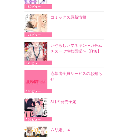
180ビュー
コミックス最新情報
174ビュー
いやらしいマネキン〜ガチム
チスーツ性欲図鑑〜【R18】
120ビュー
応募者全員サービスのお知ら
せ
106ビュー
8月の発売予定
103ビュー
ムリ婚。 4