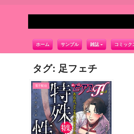
ホーム
サンプル
雑誌
コミック
タグ:
足フェチ
電子配信