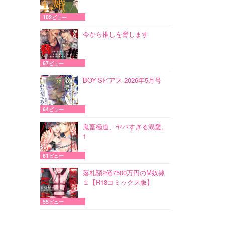
102ビュー
今から推しを脅します
67ビュー
BOY’Sピアス 2026年5月号
64ビュー
鬼畜極道、ヤバすぎる溺愛。
1
61ビュー
落札額2億7500万円のM奴隷
１【R18コミックス版】
55ビュー