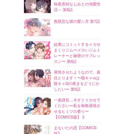
執着系幼なじみとの溺愛性
活～ 第8話
無慈悲な彼の愛シ方 第7話
結果にコミットするイカせ
まくりジム〜メロいジムト
レーナーと秘密のラブレッ
スン〜 第6話
発情させたようなので、責
任とります！〜陽キャαは
陰キャΩの疼きをどうにか
したい〜 第5話
一条課長…今すぐイカせて
ください〜私を毎晩発情さ
せるヒミツの香り〜
【COMICS版】 3
まないたの恋【COMICS
版】