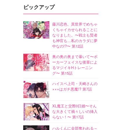
ピックアップ
藤川恋色、異世界でめちゃ
くちゃイカせられることに
なりました。〜戦士も賢者
も神官も…私のカラダに夢
中なの!?〜 第12話
奥の奥の奥まで暴いて〜ポ
ーカーフェイスな後輩によ
るマジイキHトレーニン
グ〜 第15話
ハイスペ上司・天崎さんの
×××はガチ悪魔!? 第7話
XL魔王と交際0日婚〜そん
な大きくて禍々しいの挿入
らない！〜 第17話
ハルくんに全部奪われる～