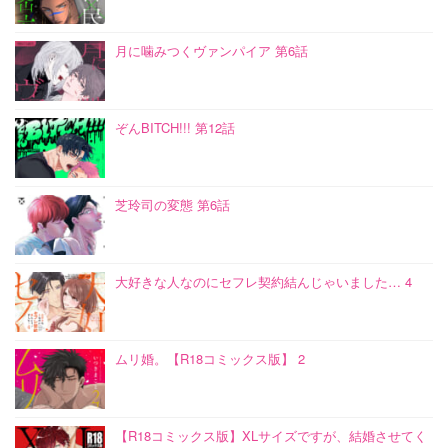
月に噛みつくヴァンパイア 第6話
ぞんBITCH!!! 第12話
芝玲司の変態 第6話
大好きな人なのにセフレ契約結んじゃいました… 4
ムリ婚。【R18コミックス版】 2
【R18コミックス版】XLサイズですが、結婚させてく