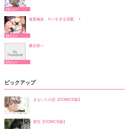
63ビュー
鬼畜極道、ヤバすぎる溺愛。 1
62ビュー
書店様へ
57ビュー
ピックアップ
まないたの恋【COMICS版】
密交【COMICS版】