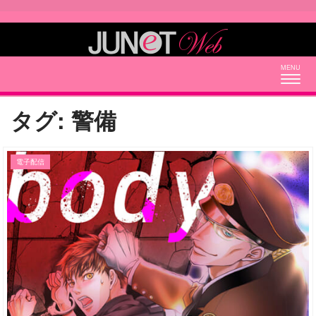
Togg
navig
タグ:
警備
電子配信