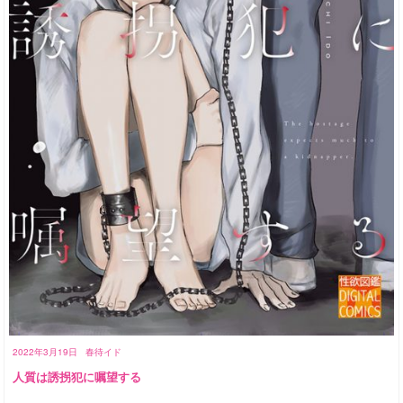
2022年3月19日
春待イド
人質は誘拐犯に嘱望する