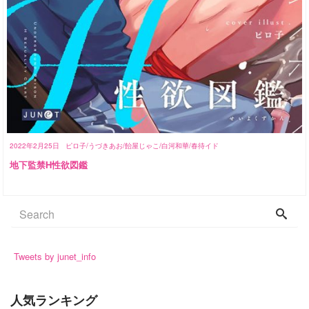
2022年2月25日
ピロ子/うづきあお/飴屋じゃこ/白河和華/春待イド
地下監禁H性欲図鑑
Tweets by junet_info
人気ランキング