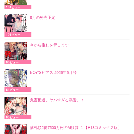
101ビュー
8月の発売予定
101ビュー
今から推しを脅します
66ビュー
BOY’Sピアス 2026年5月号
64ビュー
鬼畜極道、ヤバすぎる溺愛。 1
60ビュー
落札額2億7500万円のM奴隷 １【R18コミックス版】