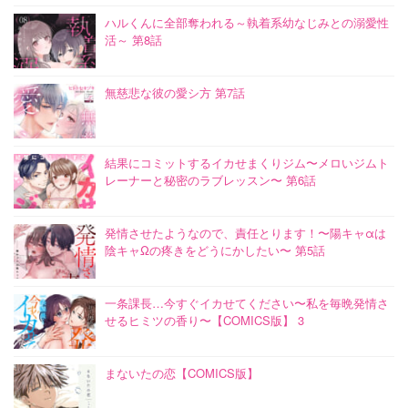
ハルくんに全部奪われる～執着系幼なじみとの溺愛性
活～ 第8話
無慈悲な彼の愛シ方 第7話
結果にコミットするイカせまくりジム〜メロいジムト
レーナーと秘密のラブレッスン〜 第6話
発情させたようなので、責任とります！〜陽キャαは
陰キャΩの疼きをどうにかしたい〜 第5話
一条課長…今すぐイカせてください〜私を毎晩発情さ
せるヒミツの香り〜【COMICS版】 3
まないたの恋【COMICS版】