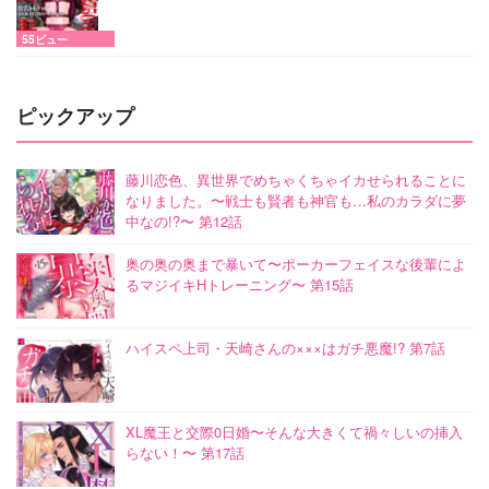
55ビュー
ピックアップ
藤川恋色、異世界でめちゃくちゃイカせられることに
なりました。〜戦士も賢者も神官も…私のカラダに夢
中なの!?〜 第12話
奥の奥の奥まで暴いて〜ポーカーフェイスな後輩によ
るマジイキHトレーニング〜 第15話
ハイスペ上司・天崎さんの×××はガチ悪魔!? 第7話
XL魔王と交際0日婚〜そんな大きくて禍々しいの挿入
らない！〜 第17話