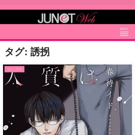
Togg
navig
タグ:
誘拐
コミックス