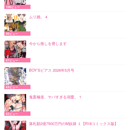
106ビュー
ムリ婚。 4
99ビュー
今から推しを脅します
67ビュー
BOY’Sピアス 2026年5月号
63ビュー
鬼畜極道、ヤバすぎる溺愛。 1
62ビュー
落札額2億7500万円のM奴隷 １【R18コミックス版】