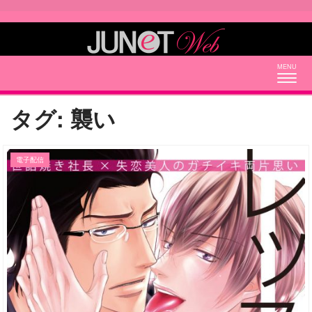
Togg
navig
タグ:
襲い
電子配信