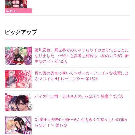
55ビュー
ピックアップ
藤川恋色、異世界でめちゃくちゃイカせられることに
なりました。〜戦士も賢者も神官も…私のカラダに夢
中なの!?〜 第12話
奥の奥の奥まで暴いて〜ポーカーフェイスな後輩によ
るマジイキHトレーニング〜 第15話
ハイスペ上司・天崎さんの×××はガチ悪魔!? 第7話
XL魔王と交際0日婚〜そんな大きくて禍々しいの挿入
らない！〜 第17話