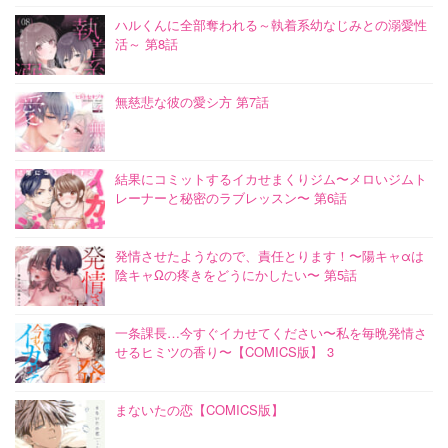
ハルくんに全部奪われる～執着系幼なじみとの溺愛性
活～ 第8話
無慈悲な彼の愛シ方 第7話
結果にコミットするイカせまくりジム〜メロいジムト
レーナーと秘密のラブレッスン〜 第6話
発情させたようなので、責任とります！〜陽キャαは
陰キャΩの疼きをどうにかしたい〜 第5話
一条課長…今すぐイカせてください〜私を毎晩発情さ
せるヒミツの香り〜【COMICS版】 3
まないたの恋【COMICS版】