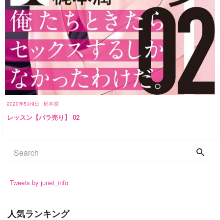
2020年5月9日
梶本潤
レッスン【バラ売り】 02
Tweets by junet_info
人気ランキング