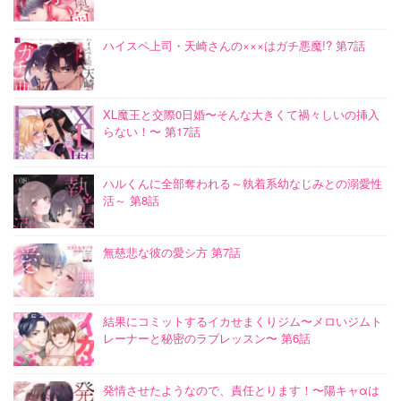
ハイスペ上司・天崎さんの×××はガチ悪魔!? 第7話
XL魔王と交際0日婚〜そんな大きくて禍々しいの挿入
らない！〜 第17話
ハルくんに全部奪われる～執着系幼なじみとの溺愛性
活～ 第8話
無慈悲な彼の愛シ方 第7話
結果にコミットするイカせまくりジム〜メロいジムト
レーナーと秘密のラブレッスン〜 第6話
発情させたようなので、責任とります！〜陽キャαは