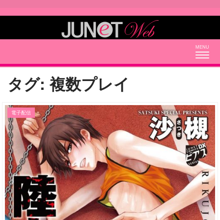
Togg
navig
タグ:
複数プレイ
電子配信