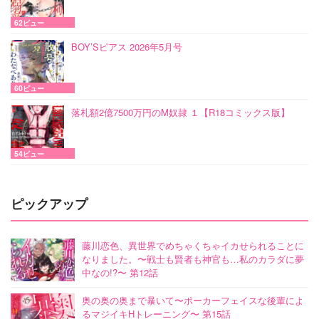
62ビュー
BOY’Sピアス 2026年5月号
60ビュー
落札額2億7500万円のM奴隷 １【R18コミックス版】
54ビュー
ピックアップ
藤川恋色、異世界でめちゃくちゃイカせられることに
なりました。〜戦士も賢者も神官も…私のカラダに夢
中なの!?〜 第12話
奥の奥の奥まで暴いて〜ポーカーフェイスな後輩によ
るマジイキHトレーニング〜 第15話