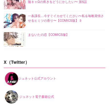
陰キャΩの疼きをどうにかしたい〜 第5話
一条課長…今すぐイカせてください〜私を毎晩発情さ
せるヒミツの香り〜【COMICS版】 3
まないたの恋【COMICS版】
X（Twitter）
ジュネット公式アカウント
ジュネット電子書籍公式