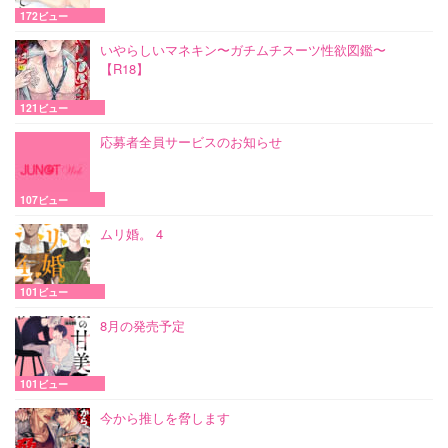
172ビュー
いやらしいマネキン〜ガチムチスーツ性欲図鑑〜
【R18】
121ビュー
応募者全員サービスのお知らせ
107ビュー
ムリ婚。 4
101ビュー
8月の発売予定
101ビュー
今から推しを脅します