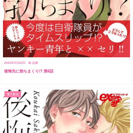
2020年5月23日
南 志都
後悔先に勃ちまくり!? 第6話
電子配信