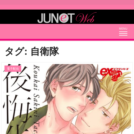
Togg
navig
タグ:
自衛隊
電子配信