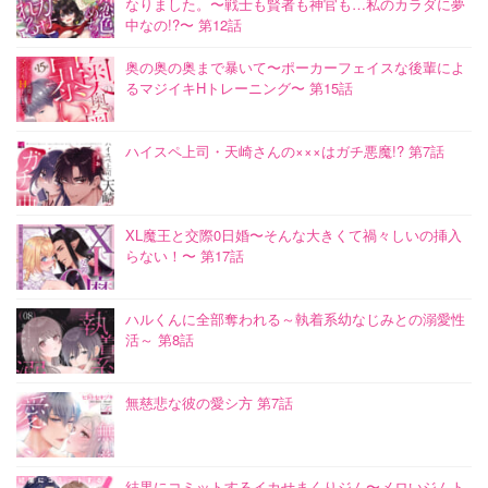
なりました。〜戦士も賢者も神官も…私のカラダに夢
中なの!?〜 第12話
奥の奥の奥まで暴いて〜ポーカーフェイスな後輩によ
るマジイキHトレーニング〜 第15話
ハイスペ上司・天崎さんの×××はガチ悪魔!? 第7話
XL魔王と交際0日婚〜そんな大きくて禍々しいの挿入
らない！〜 第17話
ハルくんに全部奪われる～執着系幼なじみとの溺愛性
活～ 第8話
無慈悲な彼の愛シ方 第7話
結果にコミットするイカせまくりジム〜メロいジムト