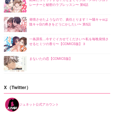
レーナーと秘密のラブレッスン〜 第6話
発情させたようなので、責任とります！〜陽キャαは
陰キャΩの疼きをどうにかしたい〜 第5話
一条課長…今すぐイカせてください〜私を毎晩発情さ
せるヒミツの香り〜【COMICS版】 3
まないたの恋【COMICS版】
X（Twitter）
ジュネット公式アカウント