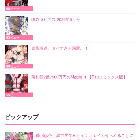
66ビュー
BOY’Sピアス 2026年5月号
63ビュー
鬼畜極道、ヤバすぎる溺愛。 1
60ビュー
落札額2億7500万円のM奴隷 １【R18コミックス版】
55ビュー
ピックアップ
藤川恋色、異世界でめちゃくちゃイカせられることに