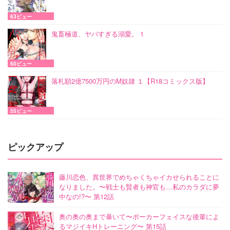
63ビュー
鬼畜極道、ヤバすぎる溺愛。 1
60ビュー
落札額2億7500万円のM奴隷 １【R18コミックス版】
55ビュー
ピックアップ
藤川恋色、異世界でめちゃくちゃイカせられることに
なりました。〜戦士も賢者も神官も…私のカラダに夢
中なの!?〜 第12話
奥の奥の奥まで暴いて〜ポーカーフェイスな後輩によ
るマジイキHトレーニング〜 第15話