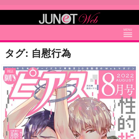
Togg
navig
タグ:
自慰行為
雑誌