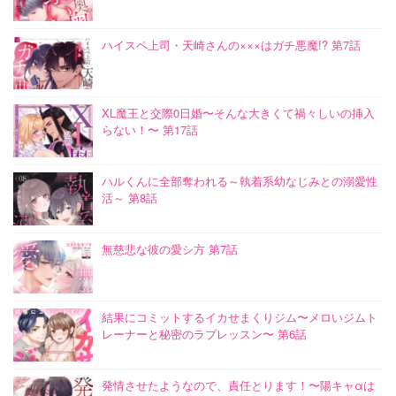
ハイスペ上司・天崎さんの×××はガチ悪魔!? 第7話
XL魔王と交際0日婚〜そんな大きくて禍々しいの挿入
らない！〜 第17話
ハルくんに全部奪われる～執着系幼なじみとの溺愛性
活～ 第8話
無慈悲な彼の愛シ方 第7話
結果にコミットするイカせまくりジム〜メロいジムト
レーナーと秘密のラブレッスン〜 第6話
発情させたようなので、責任とります！〜陽キャαは