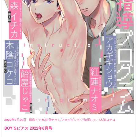
2022年7月20日
藤森イチカ/紅蓮ナオミ/アカギギショウ/飴屋じゃこ/木陰コケコ
BOY’Sピアス 2022年8月号