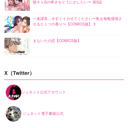
陰キャΩの疼きをどうにかしたい〜 第5話
一条課長…今すぐイカせてください〜私を毎晩発情さ
せるヒミツの香り〜【COMICS版】 3
まないたの恋【COMICS版】
X（Twitter）
ジュネット公式アカウント
ジュネット電子書籍公式