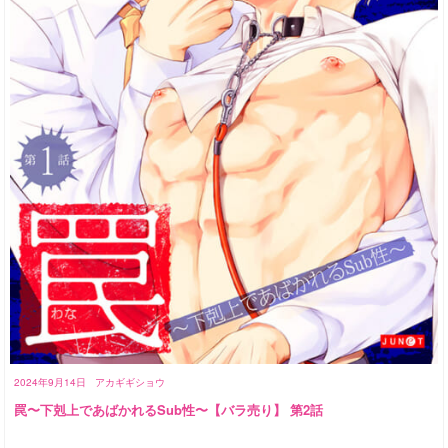
2024年9月14日
アカギギショウ
罠〜下剋上であばかれるSub性〜【バラ売り】 第2話