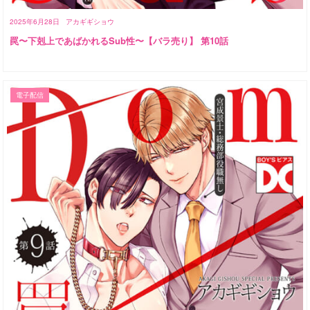
2025年6月28日
アカギギショウ
罠〜下剋上であばかれるSub性〜【バラ売り】 第10話
電子配信