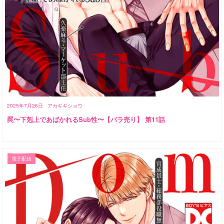
2025年7月26日
アカギギショウ
罠〜下剋上であばかれるSub性〜【バラ売り】 第11話
電子配信