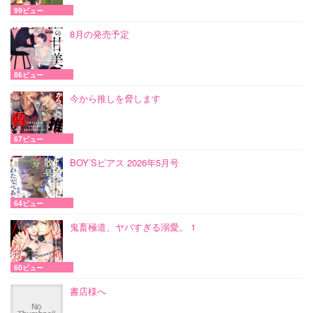
99ビュー
8月の発売予定
86ビュー
今から推しを脅します
67ビュー
BOY’Sピアス 2026年5月号
64ビュー
鬼畜極道、ヤバすぎる溺愛。 1
60ビュー
書店様へ