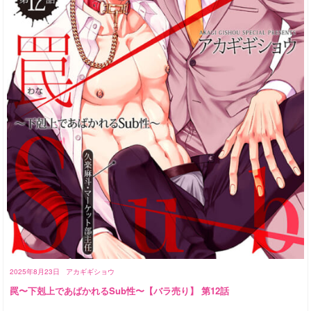
2025年8月23日
アカギギショウ
罠〜下剋上であばかれるSub性〜【バラ売り】 第12話