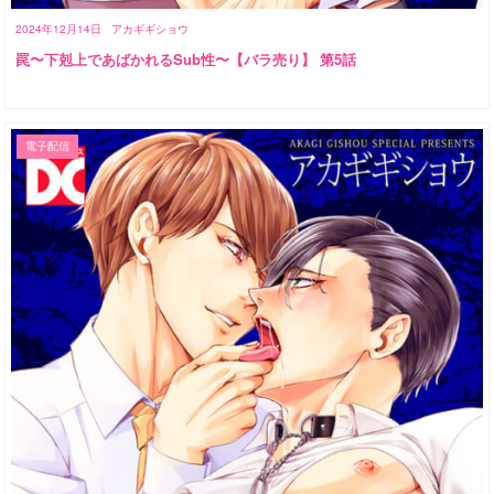
2024年12月14日
アカギギショウ
罠〜下剋上であばかれるSub性〜【バラ売り】 第5話
電子配信