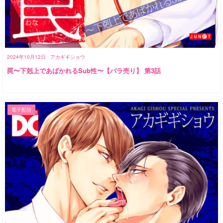
2024年10月12日
アカギギショウ
罠〜下剋上であばかれるSub性〜【バラ売り】 第3話
電子配信