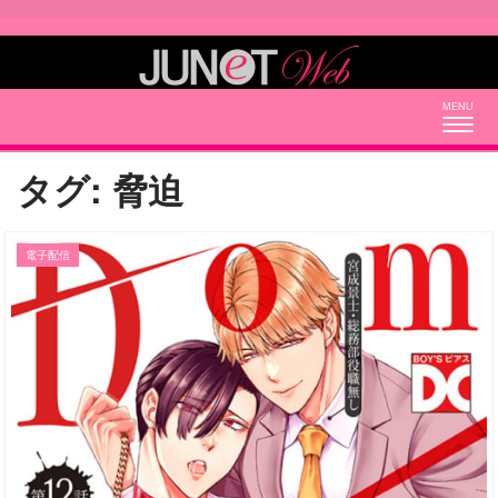
Togg
navig
タグ:
脅迫
電子配信