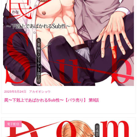
2025年5月24日
アカギギショウ
罠〜下剋上であばかれるSub性〜【バラ売り】 第9話
電子配信