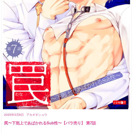
2025年3月8日
アカギギショウ
罠〜下剋上であばかれるSub性〜【バラ売り】 第7話