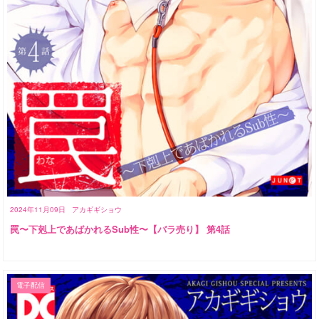
2024年11月09日
アカギギショウ
罠〜下剋上であばかれるSub性〜【バラ売り】 第4話
電子配信