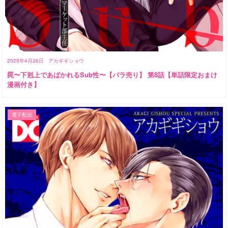
2025年4月26日
アカギギショウ
罠〜下剋上であばかれるSub性〜【バラ売り】 第8話【単話限定おまけ
漫画付き】
電子配信