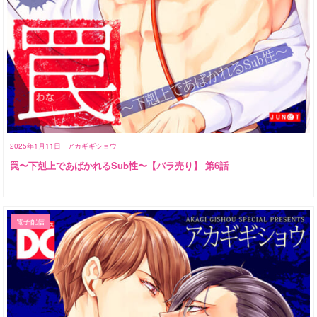
2025年1月11日
アカギギショウ
罠〜下剋上であばかれるSub性〜【バラ売り】 第6話
電子配信