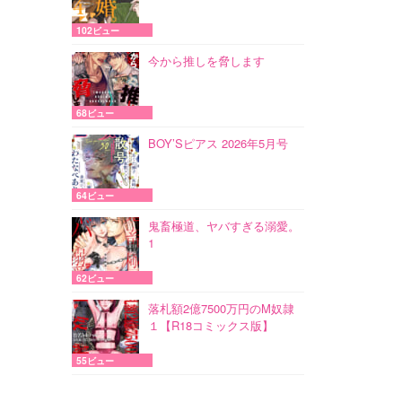
102ビュー
今から推しを脅します
68ビュー
BOY’Sピアス 2026年5月号
64ビュー
鬼畜極道、ヤバすぎる溺愛。
1
62ビュー
落札額2億7500万円のM奴隷
１【R18コミックス版】
55ビュー