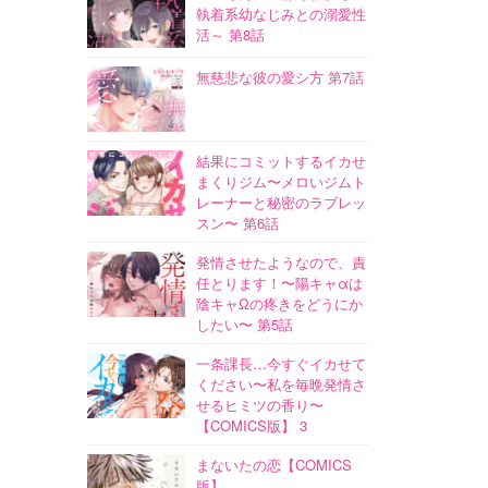
執着系幼なじみとの溺愛性
活～ 第8話
無慈悲な彼の愛シ方 第7話
結果にコミットするイカせ
まくりジム〜メロいジムト
レーナーと秘密のラブレッ
スン〜 第6話
発情させたようなので、責
任とります！〜陽キャαは
陰キャΩの疼きをどうにか
したい〜 第5話
一条課長…今すぐイカせて
ください〜私を毎晩発情さ
せるヒミツの香り〜
【COMICS版】 3
まないたの恋【COMICS
版】