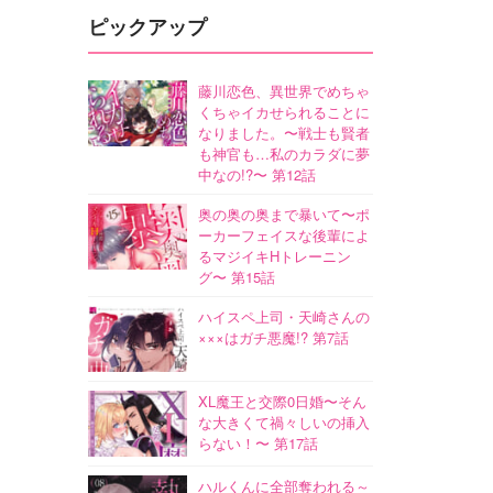
ピックアップ
藤川恋色、異世界でめちゃ
くちゃイカせられることに
なりました。〜戦士も賢者
も神官も…私のカラダに夢
中なの!?〜 第12話
奥の奥の奥まで暴いて〜ポ
ーカーフェイスな後輩によ
るマジイキHトレーニン
グ〜 第15話
ハイスペ上司・天崎さんの
×××はガチ悪魔!? 第7話
XL魔王と交際0日婚〜そん
な大きくて禍々しいの挿入
らない！〜 第17話
ハルくんに全部奪われる～