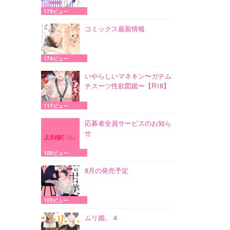
179ビュー
コミックス最新情報
174ビュー
いやらしいマネキン〜ガチム
チスーツ性欲図鑑〜【R18】
117ビュー
応募者全員サービスのお知ら
せ
109ビュー
8月の発売予定
103ビュー
ムリ婚。 4