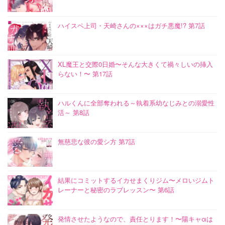
ハイスペ上司・天崎さんの×××はガチ悪魔!? 第7話
XL魔王と交際0日婚〜そんな大きくて禍々しいの挿入
らない！〜 第17話
ハルくんに全部奪われる～執着系幼なじみとの溺愛性
活～ 第8話
無慈悲な彼の愛シ方 第7話
結果にコミットするイカせまくりジム〜メロいジムト
レーナーと秘密のラブレッスン〜 第6話
発情させたようなので、責任とります！〜陽キャαは