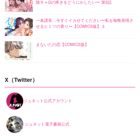
陰キャΩの疼きをどうにかしたい〜 第5話
一条課長…今すぐイカせてください〜私を毎晩発情さ
せるヒミツの香り〜【COMICS版】 3
まないたの恋【COMICS版】
X（Twitter）
ジュネット公式アカウント
ジュネット電子書籍公式