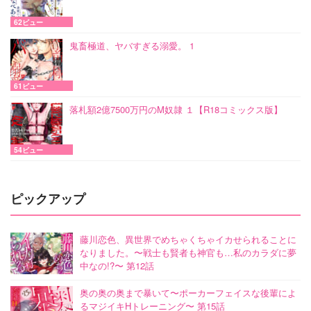
62ビュー
鬼畜極道、ヤバすぎる溺愛。 1
61ビュー
落札額2億7500万円のM奴隷 １【R18コミックス版】
54ビュー
ピックアップ
藤川恋色、異世界でめちゃくちゃイカせられることに
なりました。〜戦士も賢者も神官も…私のカラダに夢
中なの!?〜 第12話
奥の奥の奥まで暴いて〜ポーカーフェイスな後輩によ
るマジイキHトレーニング〜 第15話