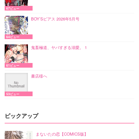
67ビュー
BOY’Sピアス 2026年5月号
64ビュー
鬼畜極道、ヤバすぎる溺愛。 1
61ビュー
書店様へ
53ビュー
ピックアップ
まないたの恋【COMICS版】