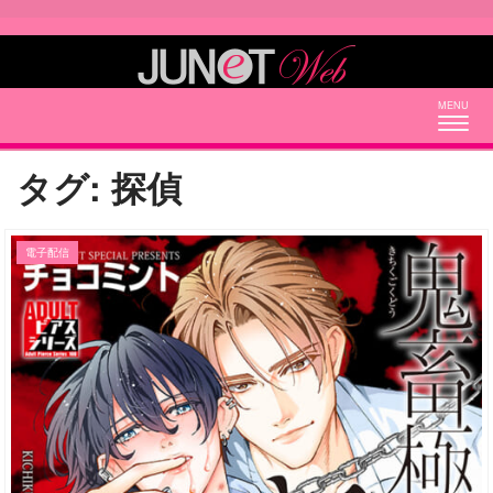
Togg
navig
タグ:
探偵
電子配信