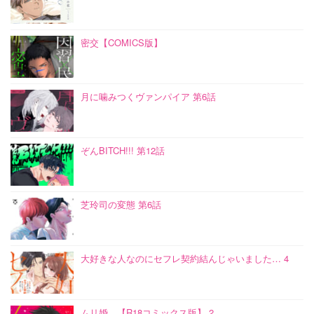
密交【COMICS版】
月に噛みつくヴァンパイア 第6話
ぞんBITCH!!! 第12話
芝玲司の変態 第6話
大好きな人なのにセフレ契約結んじゃいました… 4
ムリ婚。【R18コミックス版】 2