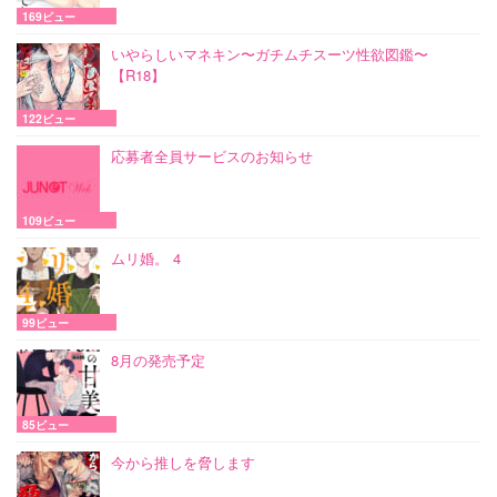
169ビュー
いやらしいマネキン〜ガチムチスーツ性欲図鑑〜
【R18】
122ビュー
応募者全員サービスのお知らせ
109ビュー
ムリ婚。 4
99ビュー
8月の発売予定
85ビュー
今から推しを脅します