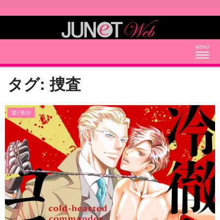
Togg
navig
タグ:
捜査
電子配信