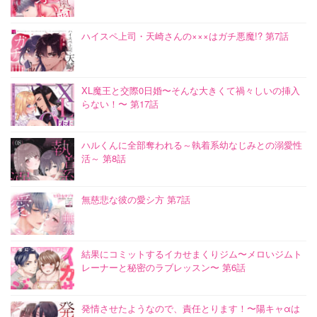
ハイスペ上司・天崎さんの×××はガチ悪魔!? 第7話
XL魔王と交際0日婚〜そんな大きくて禍々しいの挿入
らない！〜 第17話
ハルくんに全部奪われる～執着系幼なじみとの溺愛性
活～ 第8話
無慈悲な彼の愛シ方 第7話
結果にコミットするイカせまくりジム〜メロいジムト
レーナーと秘密のラブレッスン〜 第6話
発情させたようなので、責任とります！〜陽キャαは