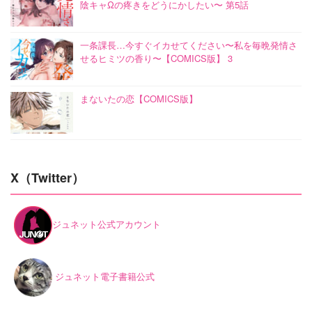
陰キャΩの疼きをどうにかしたい〜 第5話
一条課長…今すぐイカせてください〜私を毎晩発情さ
せるヒミツの香り〜【COMICS版】 3
まないたの恋【COMICS版】
X（Twitter）
ジュネット公式アカウント
ジュネット電子書籍公式