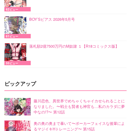
62ビュー
BOY’Sピアス 2026年5月号
61ビュー
落札額2億7500万円のM奴隷 １【R18コミックス版】
55ビュー
ピックアップ
藤川恋色、異世界でめちゃくちゃイカせられることに
なりました。〜戦士も賢者も神官も…私のカラダに夢
中なの!?〜 第12話
奥の奥の奥まで暴いて〜ポーカーフェイスな後輩によ
るマジイキHトレーニング〜 第15話