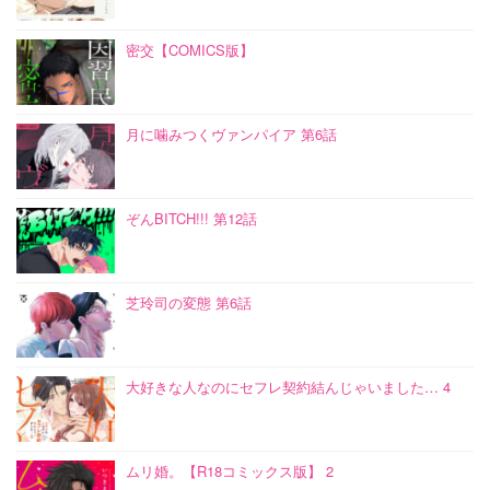
密交【COMICS版】
月に噛みつくヴァンパイア 第6話
ぞんBITCH!!! 第12話
芝玲司の変態 第6話
大好きな人なのにセフレ契約結んじゃいました… 4
ムリ婚。【R18コミックス版】 2