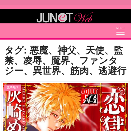
Togg
navig
タグ:
悪魔、神父、天使、監
禁、凌辱、魔界、ファンタ
ジー、異世界、筋肉、逃避行
電子配信