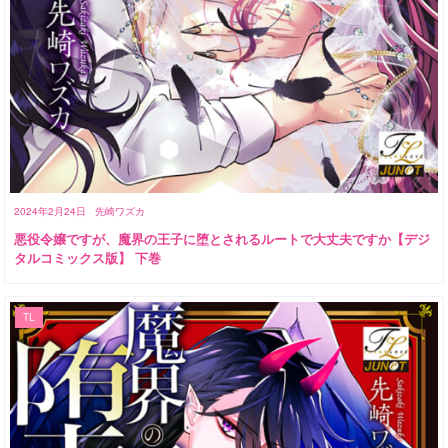
2024年2月24日
先崎ワズカ
悪役令嬢ですが、魔界の王子に堕とされるルートで大丈夫ですか【デジ
タルコミックス版】 下巻
TL