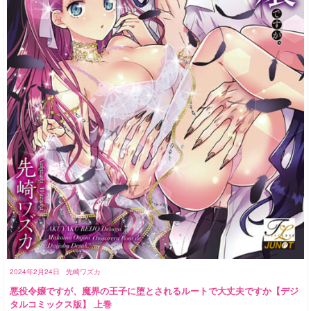
2024年2月24日
先崎ワズカ
悪役令嬢ですが、魔界の王子に堕とされるルートで大丈夫ですか【デジ
タルコミックス版】 上巻