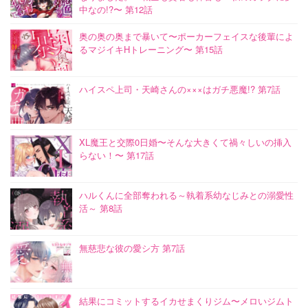
中なの!?〜 第12話
奥の奥の奥まで暴いて〜ポーカーフェイスな後輩によ
るマジイキHトレーニング〜 第15話
ハイスペ上司・天崎さんの×××はガチ悪魔!? 第7話
XL魔王と交際0日婚〜そんな大きくて禍々しいの挿入
らない！〜 第17話
ハルくんに全部奪われる～執着系幼なじみとの溺愛性
活～ 第8話
無慈悲な彼の愛シ方 第7話
結果にコミットするイカせまくりジム〜メロいジムト