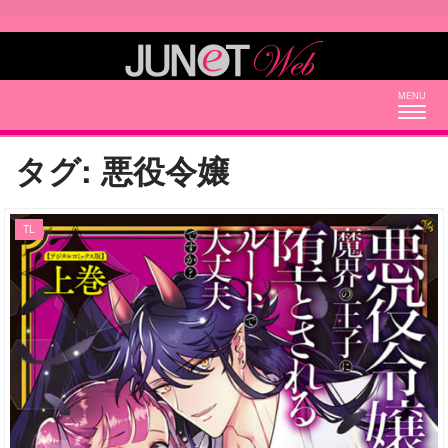
Togg
navig
タグ:
悪役令嬢
TL