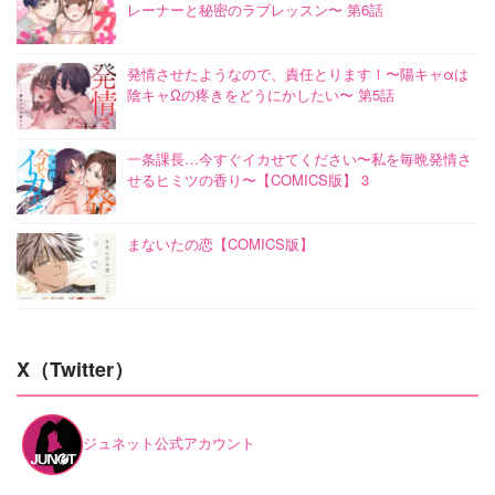
レーナーと秘密のラブレッスン〜 第6話
発情させたようなので、責任とります！〜陽キャαは
陰キャΩの疼きをどうにかしたい〜 第5話
一条課長…今すぐイカせてください〜私を毎晩発情さ
せるヒミツの香り〜【COMICS版】 3
まないたの恋【COMICS版】
X（Twitter）
ジュネット公式アカウント