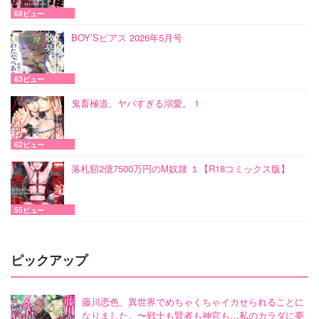
68ビュー
BOY’Sピアス 2026年5月号
63ビュー
鬼畜極道、ヤバすぎる溺愛。 1
62ビュー
落札額2億7500万円のM奴隷 １【R18コミックス版】
55ビュー
ピックアップ
藤川恋色、異世界でめちゃくちゃイカせられることに
なりました。〜戦士も賢者も神官も…私のカラダに夢