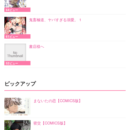
64ビュー
鬼畜極道、ヤバすぎる溺愛。 1
61ビュー
書店様へ
52ビュー
ピックアップ
まないたの恋【COMICS版】
密交【COMICS版】