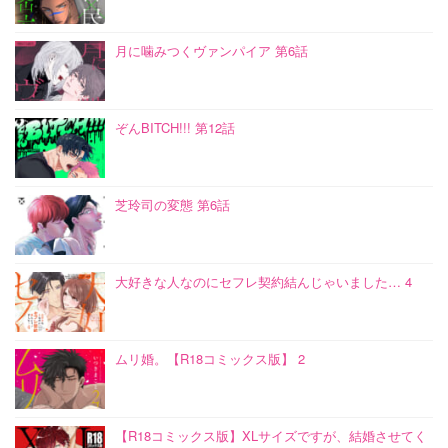
月に噛みつくヴァンパイア 第6話
ぞんBITCH!!! 第12話
芝玲司の変態 第6話
大好きな人なのにセフレ契約結んじゃいました… 4
ムリ婚。【R18コミックス版】 2
【R18コミックス版】XLサイズですが、結婚させてく