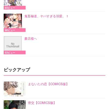
64ビュー
鬼畜極道、ヤバすぎる溺愛。 1
60ビュー
書店様へ
53ビュー
ピックアップ
まないたの恋【COMICS版】
密交【COMICS版】