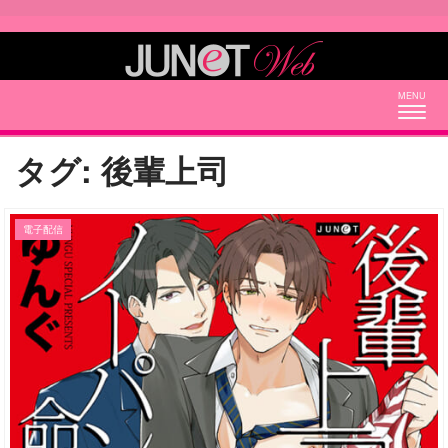
Togg
navig
タグ:
後輩上司
電子配信