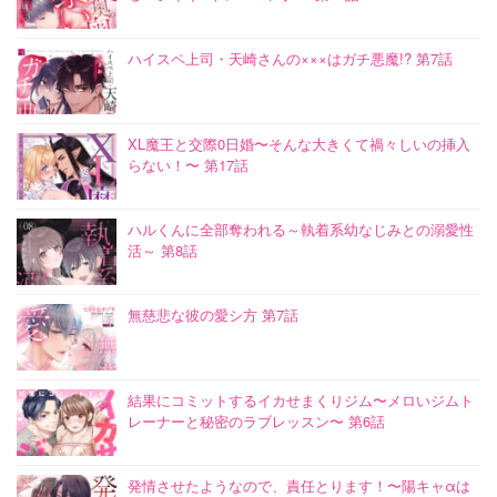
ハイスペ上司・天崎さんの×××はガチ悪魔!? 第7話
XL魔王と交際0日婚〜そんな大きくて禍々しいの挿入
らない！〜 第17話
ハルくんに全部奪われる～執着系幼なじみとの溺愛性
活～ 第8話
無慈悲な彼の愛シ方 第7話
結果にコミットするイカせまくりジム〜メロいジムト
レーナーと秘密のラブレッスン〜 第6話
発情させたようなので、責任とります！〜陽キャαは