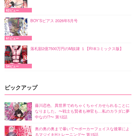
62ビュー
BOY’Sピアス 2026年5月号
61ビュー
落札額2億7500万円のM奴隷 １【R18コミックス版】
54ビュー
ピックアップ
藤川恋色、異世界でめちゃくちゃイカせられることに
なりました。〜戦士も賢者も神官も…私のカラダに夢
中なの!?〜 第12話
奥の奥の奥まで暴いて〜ポーカーフェイスな後輩によ
るマジイキHトレーニング〜 第15話