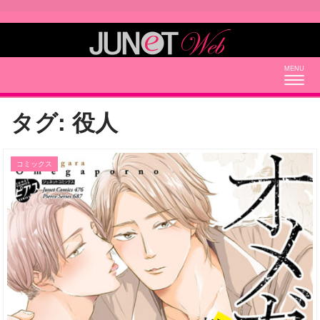
Togg
navig
タグ:
役人
コミックス