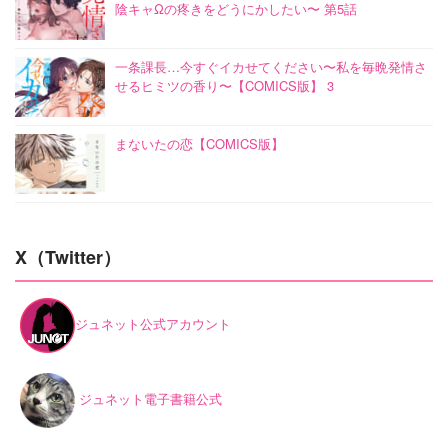
陰キャΩの疼きをどうにかしたい〜 第5話
一条課長…今すぐイカせてください〜私を毎晩発情さ
せるヒミツの香り〜【COMICS版】 3
まないたの恋【COMICS版】
X（Twitter）
ジュネット公式アカウント
ジュネット電子書籍公式