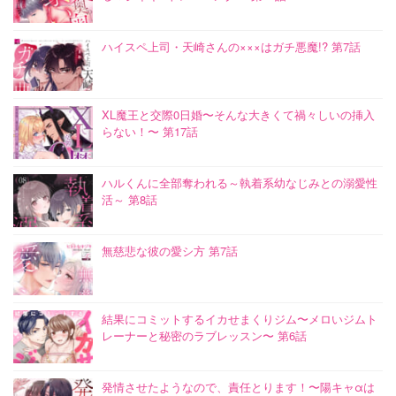
ハイスペ上司・天崎さんの×××はガチ悪魔!? 第7話
XL魔王と交際0日婚〜そんな大きくて禍々しいの挿入
らない！〜 第17話
ハルくんに全部奪われる～執着系幼なじみとの溺愛性
活～ 第8話
無慈悲な彼の愛シ方 第7話
結果にコミットするイカせまくりジム〜メロいジムト
レーナーと秘密のラブレッスン〜 第6話
発情させたようなので、責任とります！〜陽キャαは