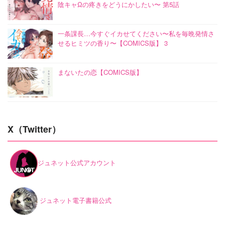
陰キャΩの疼きをどうにかしたい〜 第5話
一条課長…今すぐイカせてください〜私を毎晩発情さ
せるヒミツの香り〜【COMICS版】 3
まないたの恋【COMICS版】
X（Twitter）
ジュネット公式アカウント
ジュネット電子書籍公式