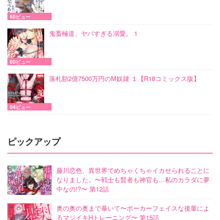
60ビュー
鬼畜極道、ヤバすぎる溺愛。 1
60ビュー
落札額2億7500万円のM奴隷 １【R18コミックス版】
54ビュー
ピックアップ
藤川恋色、異世界でめちゃくちゃイカせられることに
なりました。〜戦士も賢者も神官も…私のカラダに夢
中なの!?〜 第12話
奥の奥の奥まで暴いて〜ポーカーフェイスな後輩によ
るマジイキHトレーニング〜 第15話