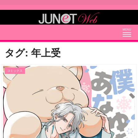
Togg
navig
タグ:
年上受
コミックス