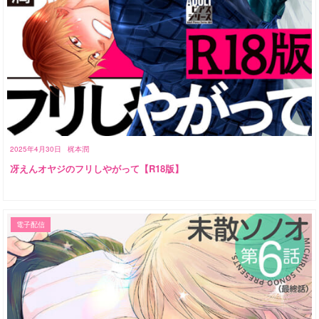
2025年4月30日
梶本潤
冴えんオヤジのフリしやがって【R18版】
電子配信