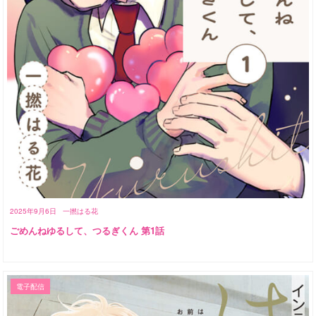
2025年9月6日
一撚はる花
ごめんねゆるして、つるぎくん 第1話
電子配信