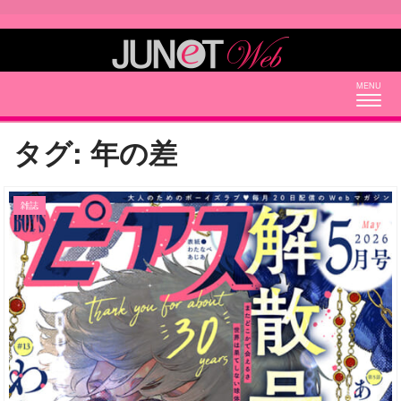
Togg
navig
タグ:
年の差
雑誌