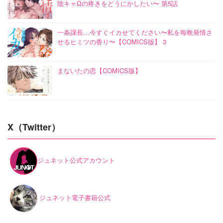
陰キャΩの疼きをどうにかしたい〜 第5話
一条課長…今すぐイカせてください〜私を毎晩発情さ
せるヒミツの香り〜【COMICS版】 3
まないたの恋【COMICS版】
X（Twitter）
ジュネット公式アカウント
ジュネット電子書籍公式