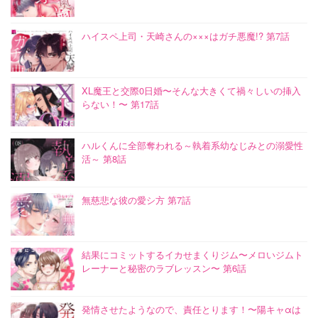
ハイスペ上司・天崎さんの×××はガチ悪魔!? 第7話
XL魔王と交際0日婚〜そんな大きくて禍々しいの挿入
らない！〜 第17話
ハルくんに全部奪われる～執着系幼なじみとの溺愛性
活～ 第8話
無慈悲な彼の愛シ方 第7話
結果にコミットするイカせまくりジム〜メロいジムト
レーナーと秘密のラブレッスン〜 第6話
発情させたようなので、責任とります！〜陽キャαは