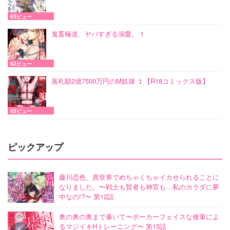
63ビュー
鬼畜極道、ヤバすぎる溺愛。 1
62ビュー
落札額2億7500万円のM奴隷 １【R18コミックス版】
55ビュー
ピックアップ
藤川恋色、異世界でめちゃくちゃイカせられることに
なりました。〜戦士も賢者も神官も…私のカラダに夢
中なの!?〜 第12話
奥の奥の奥まで暴いて〜ポーカーフェイスな後輩によ
るマジイキHトレーニング〜 第15話