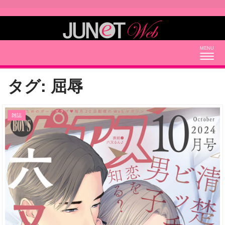
Togg
navig
タグ:
屈辱
雑誌