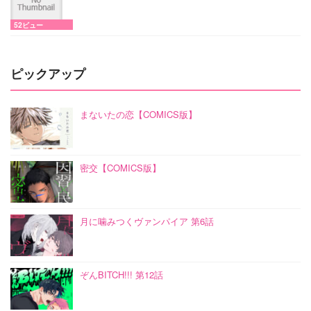
52ビュー
ピックアップ
まないたの恋【COMICS版】
密交【COMICS版】
月に噛みつくヴァンパイア 第6話
ぞんBITCH!!! 第12話