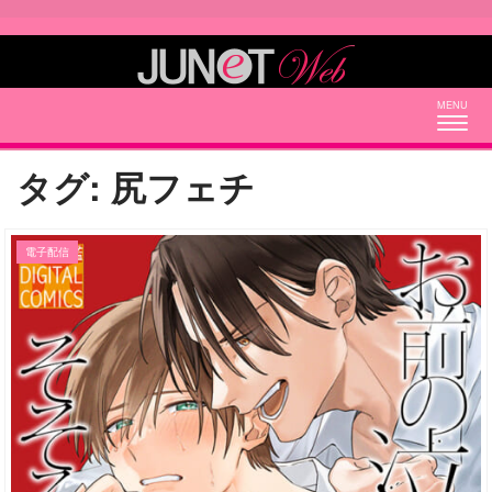
Togg
navig
タグ:
尻フェチ
電子配信