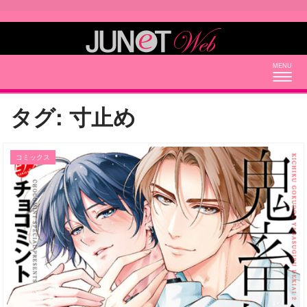
Togg
navig
タグ:
寸止め
コミックス