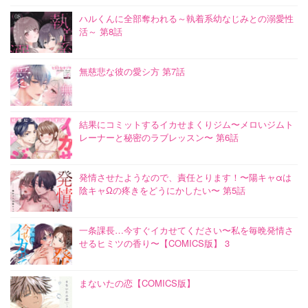
ハルくんに全部奪われる～執着系幼なじみとの溺愛性
活～ 第8話
無慈悲な彼の愛シ方 第7話
結果にコミットするイカせまくりジム〜メロいジムト
レーナーと秘密のラブレッスン〜 第6話
発情させたようなので、責任とります！〜陽キャαは
陰キャΩの疼きをどうにかしたい〜 第5話
一条課長…今すぐイカせてください〜私を毎晩発情さ
せるヒミツの香り〜【COMICS版】 3
まないたの恋【COMICS版】