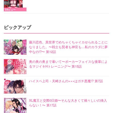
54ビュー
ピックアップ
藤川恋色、異世界でめちゃくちゃイカせられることに
なりました。〜戦士も賢者も神官も…私のカラダに夢
中なの!?〜 第12話
奥の奥の奥まで暴いて〜ポーカーフェイスな後輩によ
るマジイキHトレーニング〜 第15話
ハイスペ上司・天崎さんの×××はガチ悪魔!? 第7話
XL魔王と交際0日婚〜そんな大きくて禍々しいの挿入
らない！〜 第17話