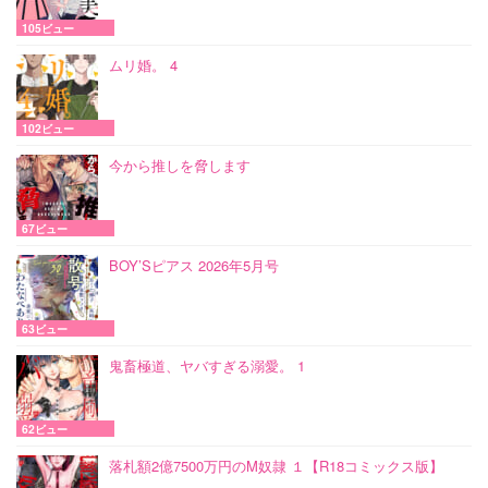
105ビュー
ムリ婚。 4
102ビュー
今から推しを脅します
67ビュー
BOY’Sピアス 2026年5月号
63ビュー
鬼畜極道、ヤバすぎる溺愛。 1
62ビュー
落札額2億7500万円のM奴隷 １【R18コミックス版】