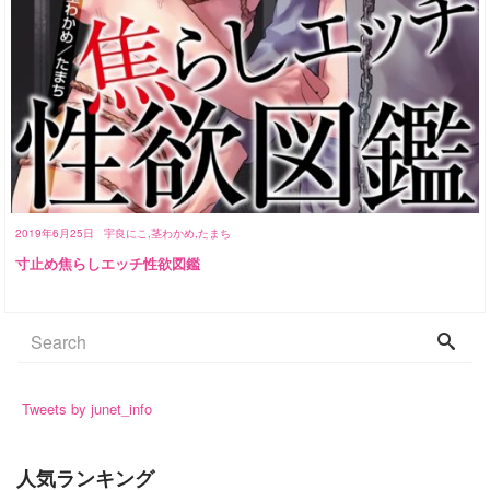
2019年6月25日
宇良にこ,茎わかめ,たまち
寸止め焦らしエッチ性欲図鑑
Tweets by junet_info
人気ランキング