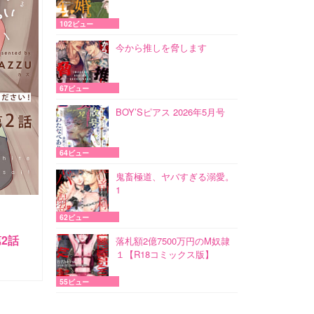
102ビュー
今から推しを脅します
67ビュー
BOY’Sピアス 2026年5月号
64ビュー
鬼畜極道、ヤバすぎる溺愛。
1
62ビュー
2話
落札額2億7500万円のM奴隷
１【R18コミックス版】
55ビュー