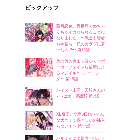
ピックアップ
藤川恋色、異世界でめちゃ
くちゃイカせられることに
なりました。〜戦士も賢者
も神官も…私のカラダに夢
中なの!?〜 第12話
奥の奥の奥まで暴いて〜ポ
ーカーフェイスな後輩によ
るマジイキHトレーニン
グ〜 第15話
ハイスペ上司・天崎さんの
×××はガチ悪魔!? 第7話
XL魔王と交際0日婚〜そん
な大きくて禍々しいの挿入
らない！〜 第17話
ハルくんに全部奪われる～