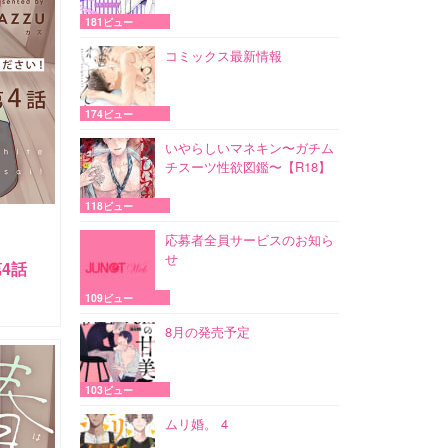
181ビュー
コミックス最新情報
174ビュー
いやらしいマネキン〜ガチム
チスーツ性欲図鑑〜【R18】
118ビュー
応募者全員サービスのお知ら
せ
4話
109ビュー
8月の発売予定
103ビュー
ムリ婚。 4