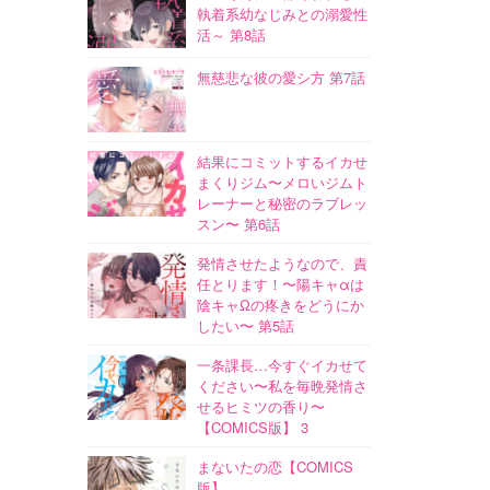
執着系幼なじみとの溺愛性
活～ 第8話
無慈悲な彼の愛シ方 第7話
結果にコミットするイカせ
まくりジム〜メロいジムト
レーナーと秘密のラブレッ
スン〜 第6話
発情させたようなので、責
任とります！〜陽キャαは
陰キャΩの疼きをどうにか
したい〜 第5話
一条課長…今すぐイカせて
ください〜私を毎晩発情さ
せるヒミツの香り〜
【COMICS版】 3
まないたの恋【COMICS
版】