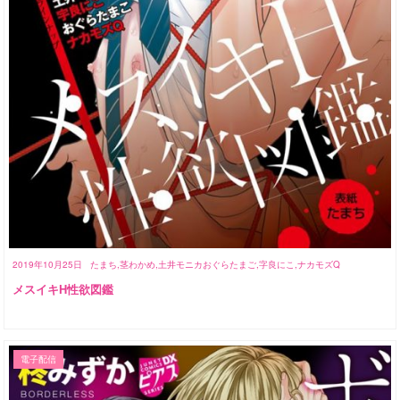
2019年10月25日
たまち,茎わかめ,土井モニカおぐらたまご,字良にこ,ナカモズQ
メスイキH性欲図鑑
電子配信