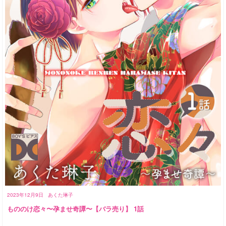
2023年12月9日
あくた琳子
もののけ恋々〜孕ませ奇譚〜【バラ売り】 1話