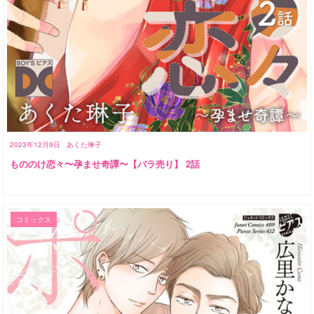
2023年12月9日
あくた琳子
もののけ恋々〜孕ませ奇譚〜【バラ売り】 2話
コミックス