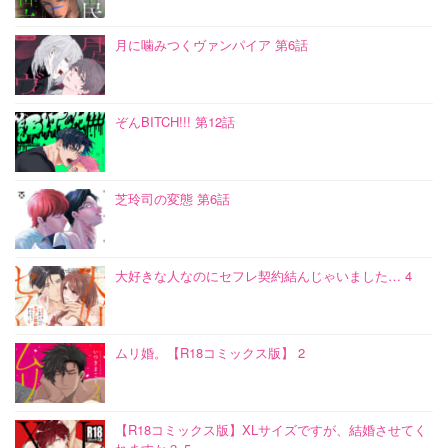
月に噛みつくヴァンパイア 第6話
ぞんBITCH!!! 第12話
芝玲司の変態 第6話
大好きな人なのにセフレ契約結んじゃいました… 4
ムリ婚。【R18コミックス版】 2
【R18コミックス版】XLサイズですが、結婚させてく