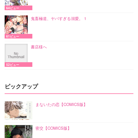
64ビュー
鬼畜極道、ヤバすぎる溺愛。 1
61ビュー
書店様へ
52ビュー
ピックアップ
まないたの恋【COMICS版】
密交【COMICS版】