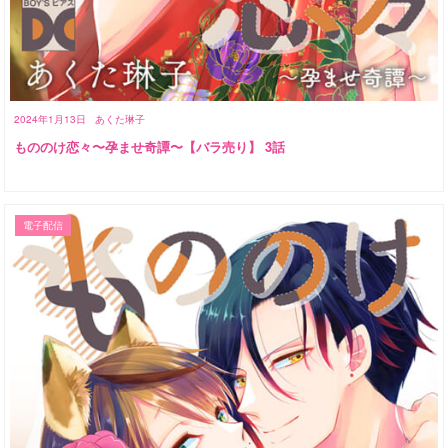
2024年1月13日
あくた琳子
もののけ恋々〜孕ませ奇譚〜【バラ売り】 3話
電子配信