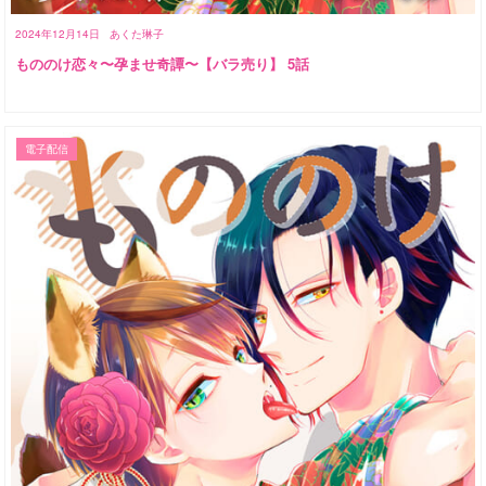
2024年12月14日
あくた琳子
もののけ恋々〜孕ませ奇譚〜【バラ売り】 5話
電子配信