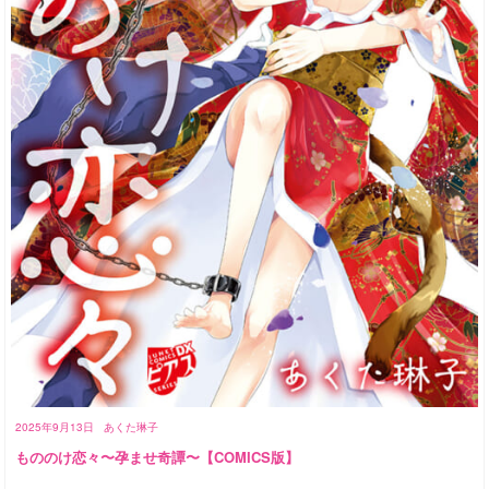
2025年9月13日
あくた琳子
もののけ恋々〜孕ませ奇譚〜【COMICS版】