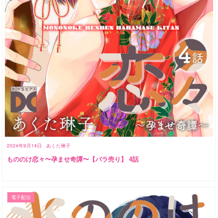
2024年9月14日
あくた琳子
もののけ恋々〜孕ませ奇譚〜【バラ売り】 4話
電子配信