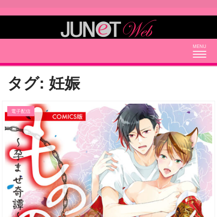
Togg
navig
タグ:
妊娠
電子配信