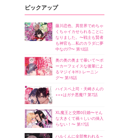
ピックアップ
藤川恋色、異世界でめちゃ
くちゃイカせられることに
なりました。〜戦士も賢者
も神官も…私のカラダに夢
中なの!?〜 第12話
奥の奥の奥まで暴いて〜ポ
ーカーフェイスな後輩によ
るマジイキHトレーニン
グ〜 第15話
ハイスペ上司・天崎さんの
×××はガチ悪魔!? 第7話
XL魔王と交際0日婚〜そん
な大きくて禍々しいの挿入
らない！〜 第17話
ハルくんに全部奪われる～