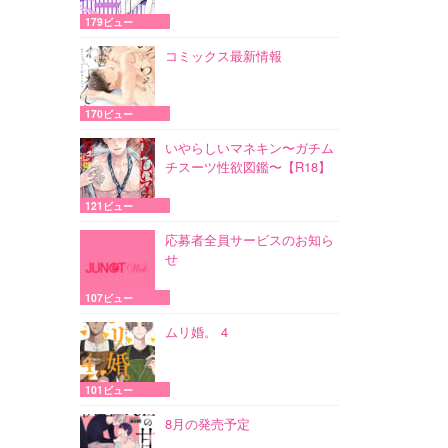
179ビュー
コミックス最新情報
170ビュー
いやらしいマネキン〜ガチム
チスーツ性欲図鑑〜【R18】
121ビュー
応募者全員サービスのお知ら
せ
107ビュー
ムリ婚。 4
101ビュー
8月の発売予定