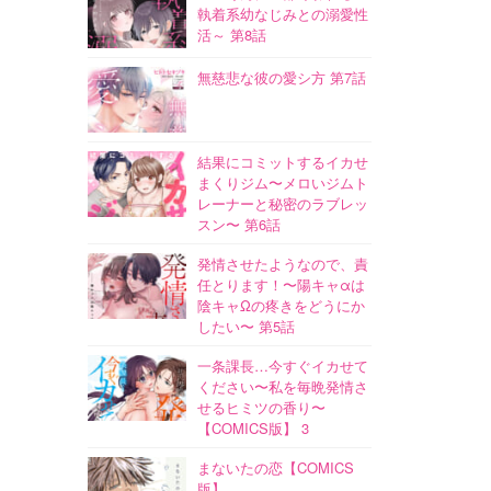
執着系幼なじみとの溺愛性
活～ 第8話
無慈悲な彼の愛シ方 第7話
結果にコミットするイカせ
まくりジム〜メロいジムト
レーナーと秘密のラブレッ
スン〜 第6話
発情させたようなので、責
任とります！〜陽キャαは
陰キャΩの疼きをどうにか
したい〜 第5話
一条課長…今すぐイカせて
ください〜私を毎晩発情さ
せるヒミツの香り〜
【COMICS版】 3
まないたの恋【COMICS
版】