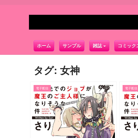
ホーム
サンプル
雑誌
コミック
タグ:
女神
電子配信
電子配信