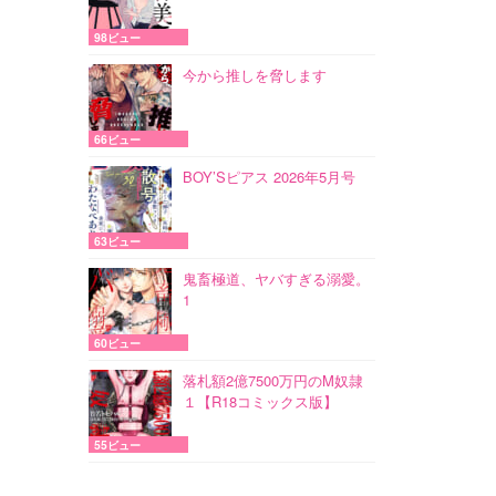
98ビュー
今から推しを脅します
66ビュー
BOY’Sピアス 2026年5月号
63ビュー
鬼畜極道、ヤバすぎる溺愛。
1
60ビュー
落札額2億7500万円のM奴隷
１【R18コミックス版】
55ビュー