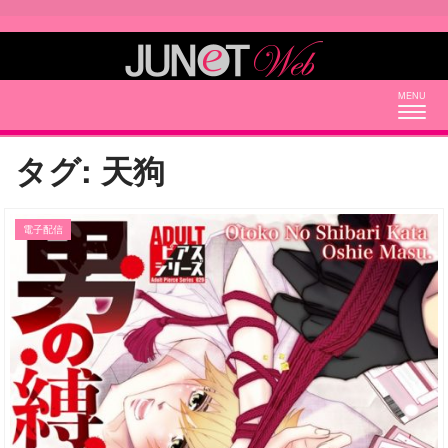
Togg
navig
タグ:
天狗
電子配信