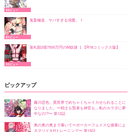
63ビュー
鬼畜極道、ヤバすぎる溺愛。 1
61ビュー
落札額2億7500万円のM奴隷 １【R18コミックス版】
53ビュー
ピックアップ
藤川恋色、異世界でめちゃくちゃイカせられることに
なりました。〜戦士も賢者も神官も…私のカラダに夢
中なの!?〜 第12話
奥の奥の奥まで暴いて〜ポーカーフェイスな後輩によ
るマジイキHトレーニング〜 第15話