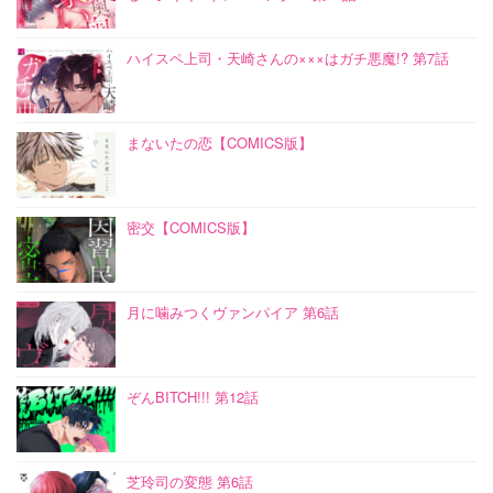
ハイスペ上司・天崎さんの×××はガチ悪魔!? 第7話
まないたの恋【COMICS版】
密交【COMICS版】
月に噛みつくヴァンパイア 第6話
ぞんBITCH!!! 第12話
芝玲司の変態 第6話