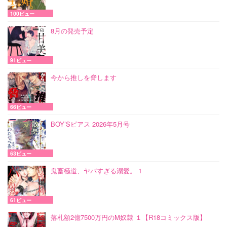
100ビュー
8月の発売予定
91ビュー
今から推しを脅します
66ビュー
BOY’Sピアス 2026年5月号
63ビュー
鬼畜極道、ヤバすぎる溺愛。 1
61ビュー
落札額2億7500万円のM奴隷 １【R18コミックス版】