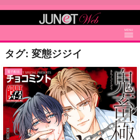
Togg
navig
タグ:
変態ジジイ
電子配信