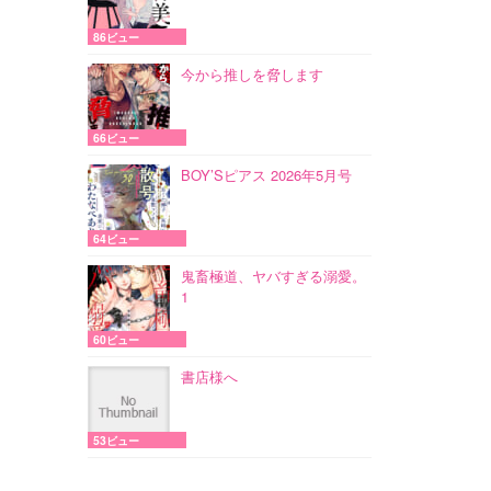
86ビュー
今から推しを脅します
66ビュー
BOY’Sピアス 2026年5月号
64ビュー
鬼畜極道、ヤバすぎる溺愛。
1
60ビュー
書店様へ
53ビュー