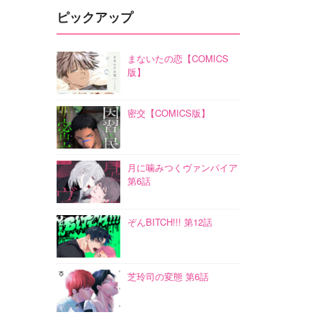
ピックアップ
まないたの恋【COMICS
版】
密交【COMICS版】
月に噛みつくヴァンパイア
第6話
ぞんBITCH!!! 第12話
芝玲司の変態 第6話