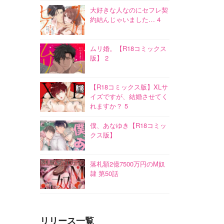
大好きな人なのにセフレ契
約結んじゃいました… 4
ムリ婚。【R18コミックス
版】 2
【R18コミックス版】XLサ
イズですが、結婚させてく
れますか？ 5
僕、あなゆき【R18コミッ
クス版】
落札額2億7500万円のM奴
隷 第50話
リリース一覧