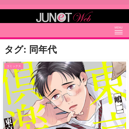
Togg
navig
タグ:
同年代
コミックス