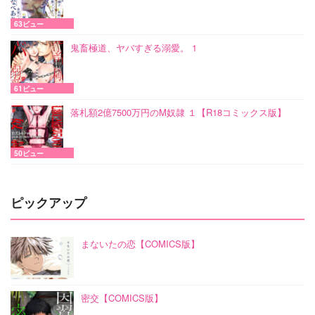
63ビュー
鬼畜極道、ヤバすぎる溺愛。 1
61ビュー
落札額2億7500万円のM奴隷 １【R18コミックス版】
50ビュー
ピックアップ
まないたの恋【COMICS版】
密交【COMICS版】