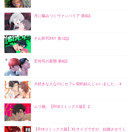
月に噛みつくヴァンパイア 第6話
ぞんBITCH!!! 第12話
芝玲司の変態 第6話
大好きな人なのにセフレ契約結んじゃいました… 4
ムリ婚。【R18コミックス版】 2
【R18コミックス版】XLサイズですが、結婚させてく