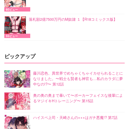
60ビュー
落札額2億7500万円のM奴隷 １【R18コミックス版】
55ビュー
ピックアップ
藤川恋色、異世界でめちゃくちゃイカせられることに
なりました。〜戦士も賢者も神官も…私のカラダに夢
中なの!?〜 第12話
奥の奥の奥まで暴いて〜ポーカーフェイスな後輩によ
るマジイキHトレーニング〜 第15話
ハイスペ上司・天崎さんの×××はガチ悪魔!? 第7話