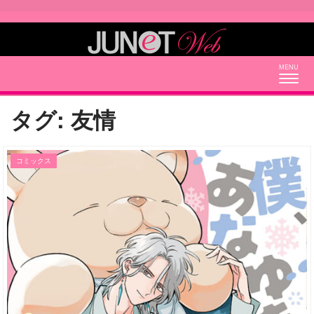
Togg
navig
タグ:
友情
コミックス