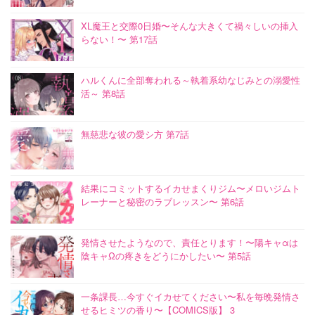
XL魔王と交際0日婚〜そんな大きくて禍々しいの挿入
らない！〜 第17話
ハルくんに全部奪われる～執着系幼なじみとの溺愛性
活～ 第8話
無慈悲な彼の愛シ方 第7話
結果にコミットするイカせまくりジム〜メロいジムト
レーナーと秘密のラブレッスン〜 第6話
発情させたようなので、責任とります！〜陽キャαは
陰キャΩの疼きをどうにかしたい〜 第5話
一条課長…今すぐイカせてください〜私を毎晩発情さ
せるヒミツの香り〜【COMICS版】 3