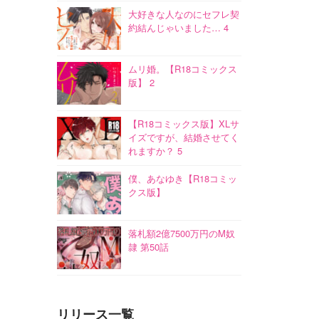
大好きな人なのにセフレ契
約結んじゃいました… 4
ムリ婚。【R18コミックス
版】 2
【R18コミックス版】XLサ
イズですが、結婚させてく
れますか？ 5
僕、あなゆき【R18コミッ
クス版】
落札額2億7500万円のM奴
隷 第50話
リリース一覧