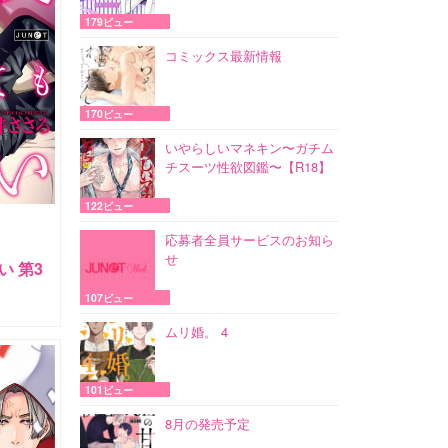
179ビュー
コミックス最新情報
170ビュー
いやらしいマネキン〜ガチム
チスーツ性欲図鑑〜【R18】
122ビュー
応募者全員サービスのお知ら
せ
 第3
107ビュー
ムリ婚。 4
101ビュー
8月の発売予定