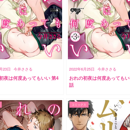
7月23日
今井ささる
2022年6月25日
今井ささる
初夜は何度あってもいい 第4
おれの初夜は何度あってもいい
話
コミックス