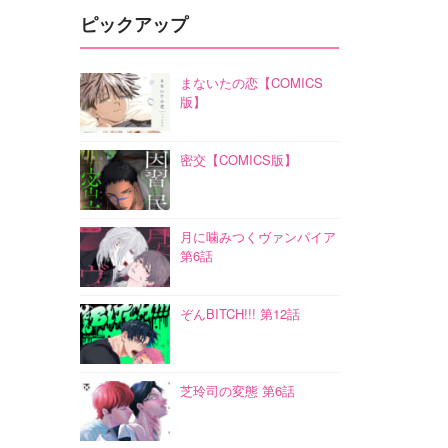
ピックアップ
まないたの恋【COMICS
版】
密交【COMICS版】
月に噛みつくヴァンパイア
第6話
ぞんBITCH!!! 第12話
芝玲司の変態 第6話