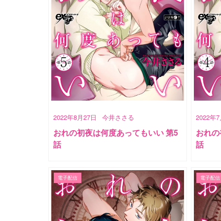
2022年8月27日
今井ささる
2022年
おれの初夜は何度あってもいい 第5
おれの
話
話
電子配信
電子配信