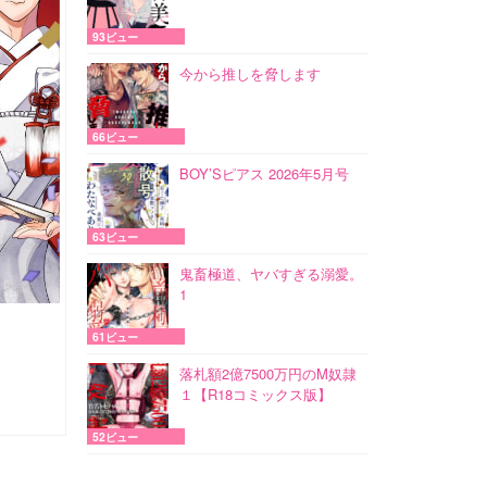
93ビュー
今から推しを脅します
66ビュー
BOY’Sピアス 2026年5月号
63ビュー
鬼畜極道、ヤバすぎる溺愛。
1
61ビュー
落札額2億7500万円のM奴隷
１【R18コミックス版】
52ビュー