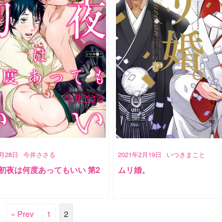
5月28日
今井ささる
2021年2月19日
いつきまこと
初夜は何度あってもいい 第2
ムリ婚。
« Prev
1
2