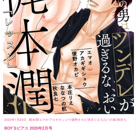
2020年1月20日
梶本潤/エマオ/アカギギショウ/後野オカピ/本庄りえ/ななつの航/秋良七
BOY’Sピアス 2020年2月号