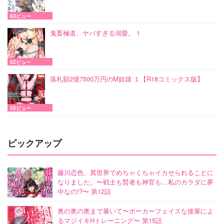
63ビュー
鬼畜極道、ヤバすぎる溺愛。 1
62ビュー
落札額2億7500万円のM奴隷 １【R18コミックス版】
55ビュー
ピックアップ
藤川恋色、異世界でめちゃくちゃイカせられることに
なりました。〜戦士も賢者も神官も…私のカラダに夢
中なの!?〜 第12話
奥の奥の奥まで暴いて〜ポーカーフェイスな後輩によ
るマジイキHトレーニング〜 第15話