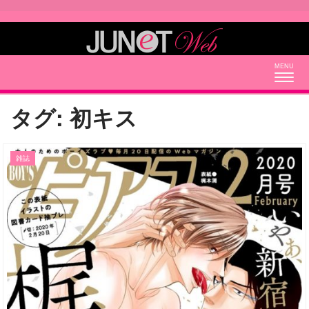
Togg
navig
タグ:
初キス
雑誌