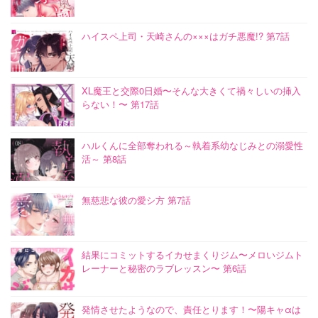
ハイスペ上司・天崎さんの×××はガチ悪魔!? 第7話
XL魔王と交際0日婚〜そんな大きくて禍々しいの挿入
らない！〜 第17話
ハルくんに全部奪われる～執着系幼なじみとの溺愛性
活～ 第8話
無慈悲な彼の愛シ方 第7話
結果にコミットするイカせまくりジム〜メロいジムト
レーナーと秘密のラブレッスン〜 第6話
発情させたようなので、責任とります！〜陽キャαは