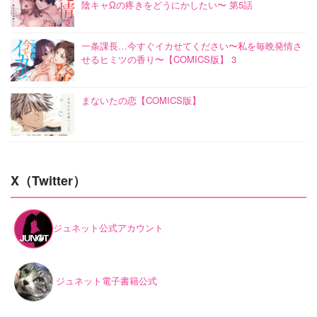
陰キャΩの疼きをどうにかしたい〜 第5話
一条課長…今すぐイカせてください〜私を毎晩発情さ
せるヒミツの香り〜【COMICS版】 3
まないたの恋【COMICS版】
X（Twitter）
ジュネット公式アカウント
ジュネット電子書籍公式