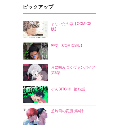
ピックアップ
まないたの恋【COMICS
版】
密交【COMICS版】
月に噛みつくヴァンパイア
第6話
ぞんBITCH!!! 第12話
芝玲司の変態 第6話