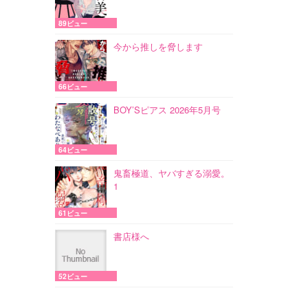
89ビュー
今から推しを脅します
66ビュー
BOY’Sピアス 2026年5月号
64ビュー
鬼畜極道、ヤバすぎる溺愛。
1
61ビュー
書店様へ
52ビュー