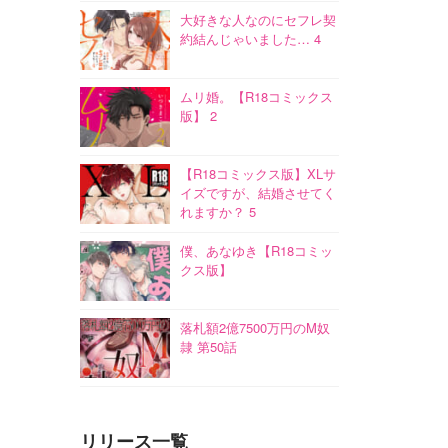
大好きな人なのにセフレ契
約結んじゃいました… 4
ムリ婚。【R18コミックス
版】 2
【R18コミックス版】XLサ
イズですが、結婚させてく
れますか？ 5
僕、あなゆき【R18コミッ
クス版】
落札額2億7500万円のM奴
隷 第50話
リリース一覧