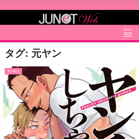
Togg
navig
タグ:
元ヤン
電子配信