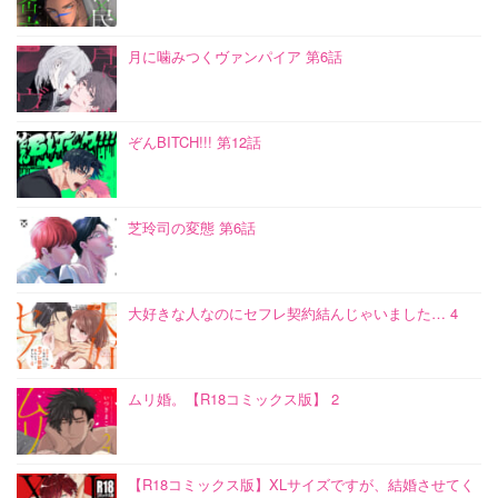
月に噛みつくヴァンパイア 第6話
ぞんBITCH!!! 第12話
芝玲司の変態 第6話
大好きな人なのにセフレ契約結んじゃいました… 4
ムリ婚。【R18コミックス版】 2
【R18コミックス版】XLサイズですが、結婚させてく