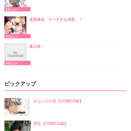
64ビュー
鬼畜極道、ヤバすぎる溺愛。 1
61ビュー
書店様へ
52ビュー
ピックアップ
まないたの恋【COMICS版】
密交【COMICS版】