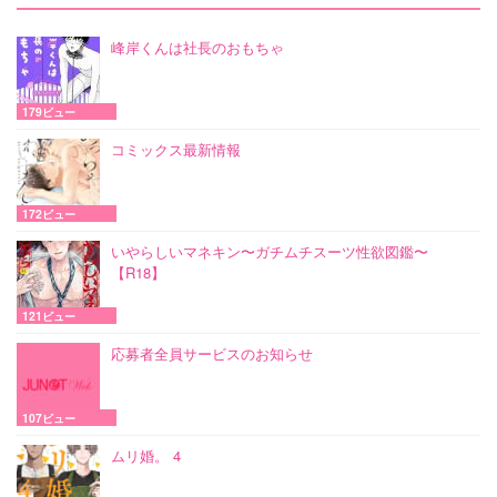
峰岸くんは社長のおもちゃ
179ビュー
コミックス最新情報
172ビュー
いやらしいマネキン〜ガチムチスーツ性欲図鑑〜
【R18】
121ビュー
応募者全員サービスのお知らせ
107ビュー
ムリ婚。 4