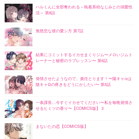
ハルくんに全部奪われる～執着系幼なじみとの溺愛性
活～ 第8話
無慈悲な彼の愛シ方 第7話
結果にコミットするイカせまくりジム〜メロいジムト
レーナーと秘密のラブレッスン〜 第6話
発情させたようなので、責任とります！〜陽キャαは
陰キャΩの疼きをどうにかしたい〜 第5話
一条課長…今すぐイカせてください〜私を毎晩発情さ
せるヒミツの香り〜【COMICS版】 3
まないたの恋【COMICS版】