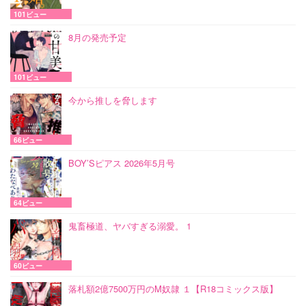
101ビュー
8月の発売予定
101ビュー
今から推しを脅します
66ビュー
BOY’Sピアス 2026年5月号
64ビュー
鬼畜極道、ヤバすぎる溺愛。 1
60ビュー
落札額2億7500万円のM奴隷 １【R18コミックス版】