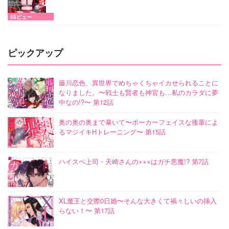
55ビュー
ピックアップ
藤川恋色、異世界でめちゃくちゃイカせられることに
なりました。〜戦士も賢者も神官も…私のカラダに夢
中なの!?〜 第12話
奥の奥の奥まで暴いて〜ポーカーフェイスな後輩によ
るマジイキHトレーニング〜 第15話
ハイスペ上司・天崎さんの×××はガチ悪魔!? 第7話
XL魔王と交際0日婚〜そんな大きくて禍々しいの挿入
らない！〜 第17話