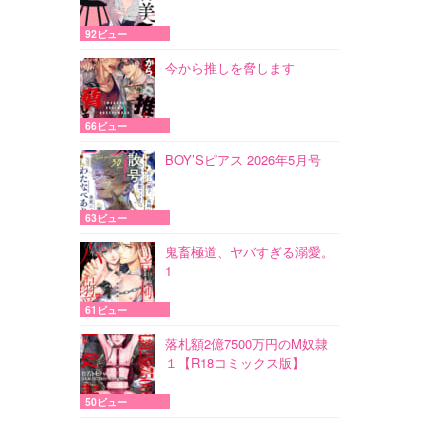
92ビュー
今から推しを脅します
66ビュー
BOY’Sピアス 2026年5月号
63ビュー
鬼畜極道、ヤバすぎる溺愛。
1
61ビュー
落札額2億7500万円のM奴隷
１【R18コミックス版】
50ビュー