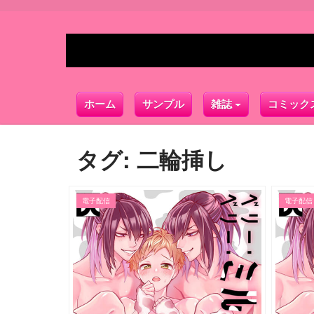
ホーム
サンプル
雑誌
コミック
タグ:
二輪挿し
電子配信
電子配信