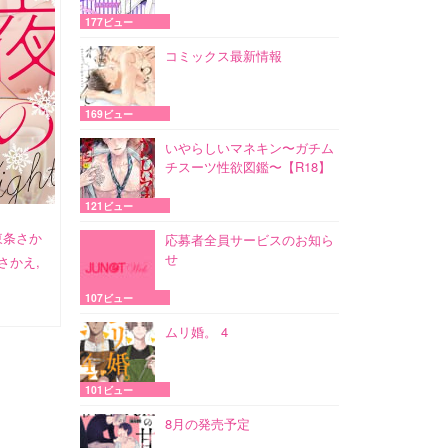
177ビュー
コミックス最新情報
169ビュー
いやらしいマネキン〜ガチム
チスーツ性欲図鑑〜【R18】
121ビュー
東条さか
応募者全員サービスのお知ら
せ
さかえ,
107ビュー
ムリ婚。 4
101ビュー
8月の発売予定