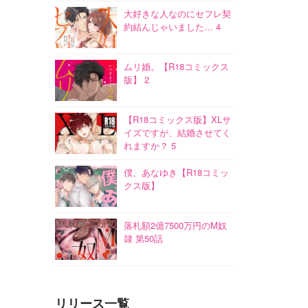
大好きな人なのにセフレ契
約結んじゃいました… 4
ムリ婚。【R18コミックス
版】 2
【R18コミックス版】XLサ
イズですが、結婚させてく
れますか？ 5
僕、あなゆき【R18コミッ
クス版】
落札額2億7500万円のM奴
隷 第50話
リリース一覧