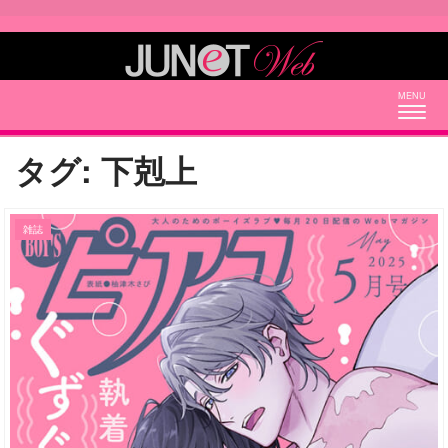
Togg
navig
タグ:
下剋上
雑誌