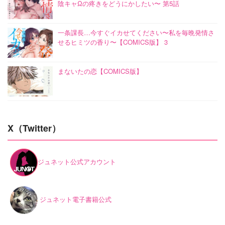
陰キャΩの疼きをどうにかしたい〜 第5話
一条課長…今すぐイカせてください〜私を毎晩発情さ
せるヒミツの香り〜【COMICS版】 3
まないたの恋【COMICS版】
X（Twitter）
ジュネット公式アカウント
ジュネット電子書籍公式