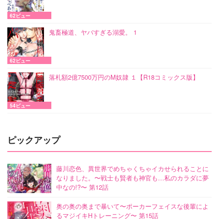
62ビュー
鬼畜極道、ヤバすぎる溺愛。 1
62ビュー
落札額2億7500万円のM奴隷 １【R18コミックス版】
54ビュー
ピックアップ
藤川恋色、異世界でめちゃくちゃイカせられることに
なりました。〜戦士も賢者も神官も…私のカラダに夢
中なの!?〜 第12話
奥の奥の奥まで暴いて〜ポーカーフェイスな後輩によ
るマジイキHトレーニング〜 第15話