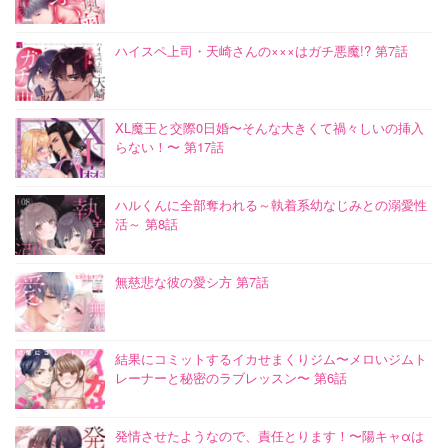
ハイスペ上司・天崎さんの×××はガチ悪魔!? 第7話
XL魔王と交際0日婚〜そんな大きくて禍々しいの挿入
らない！〜 第17話
ハルくんに全部奪われる～執着系幼なじみとの溺愛性
活～ 第8話
無慈悲な彼の愛シ方 第7話
結果にコミットするイカせまくりジム〜メロいジムト
レーナーと秘密のラブレッスン〜 第6話
発情させたようなので、責任とります！〜陽キャαは