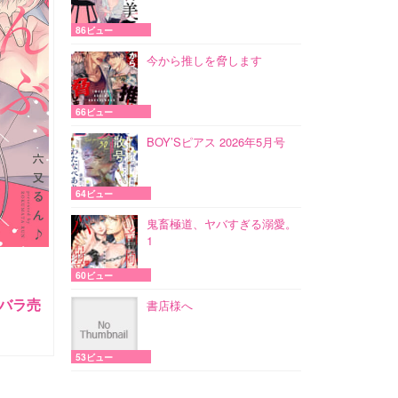
86ビュー
今から推しを脅します
66ビュー
BOY’Sピアス 2026年5月号
64ビュー
鬼畜極道、ヤバすぎる溺愛。
1
60ビュー
バラ売
書店様へ
53ビュー