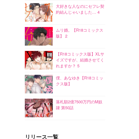
大好きな人なのにセフレ契
約結んじゃいました… 4
ムリ婚。【R18コミックス
版】 2
【R18コミックス版】XLサ
イズですが、結婚させてく
れますか？ 5
僕、あなゆき【R18コミッ
クス版】
落札額2億7500万円のM奴
隷 第50話
リリース一覧