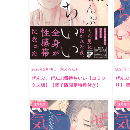
2026年2月18日
六又るん♪
2025年
ぜんぶ、ぜんぶ気持ちいい【コミッ
ぜんぶ
クス版】【電子版限定特典付き】
り】 
電子配信
電子配信