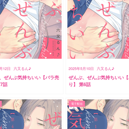
7月12日
六又るん♪
2025年5月10日
六又るん♪
、ぜんぶ気持ちいい【バラ売
ぜんぶ、ぜんぶ気持ちいい【
第7話
り】 第6話
電子配信