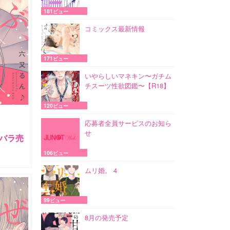
181ビュー
コミックス最新情報
171ビュー
いやらしいマネキン〜ガチム
チスーツ性欲図鑑〜【R18】
120ビュー
応募者全員サービスのお知ら
せ
バラ売
106ビュー
ムリ婚。 4
99ビュー
8月の発売予定