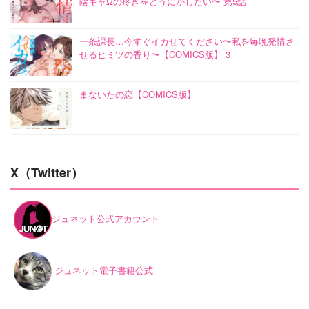
陰キャΩの疼きをどうにかしたい〜 第5話
一条課長…今すぐイカせてください〜私を毎晩発情さ
せるヒミツの香り〜【COMICS版】 3
まないたの恋【COMICS版】
X（Twitter）
ジュネット公式アカウント
ジュネット電子書籍公式