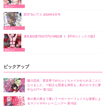
62ビュー
BOY’Sピアス 2026年5月号
61ビュー
落札額2億7500万円のM奴隷 １【R18コミックス版】
54ビュー
ピックアップ
藤川恋色、異世界でめちゃくちゃイカせられることに
なりました。〜戦士も賢者も神官も…私のカラダに夢
中なの!?〜 第12話
奥の奥の奥まで暴いて〜ポーカーフェイスな後輩によ
るマジイキHトレーニング〜 第15話