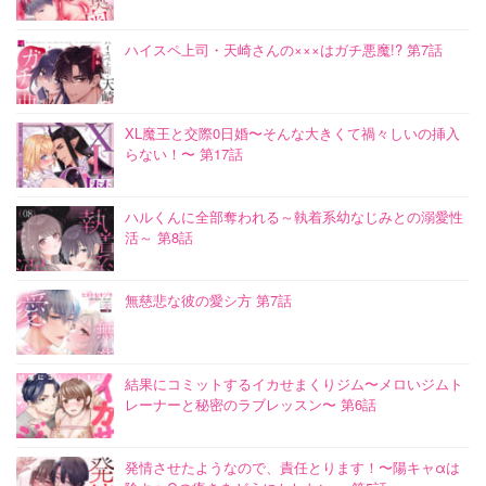
ハイスペ上司・天崎さんの×××はガチ悪魔!? 第7話
XL魔王と交際0日婚〜そんな大きくて禍々しいの挿入
らない！〜 第17話
ハルくんに全部奪われる～執着系幼なじみとの溺愛性
活～ 第8話
無慈悲な彼の愛シ方 第7話
結果にコミットするイカせまくりジム〜メロいジムト
レーナーと秘密のラブレッスン〜 第6話
発情させたようなので、責任とります！〜陽キャαは