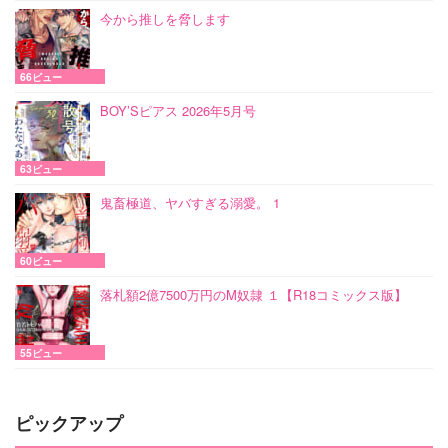
今から推しを脅します
66ビュー
BOY’Sピアス 2026年5月号
63ビュー
鬼畜極道、ヤバすぎる溺愛。 1
60ビュー
落札額2億7500万円のM奴隷 １【R18コミックス版】
55ビュー
ピックアップ