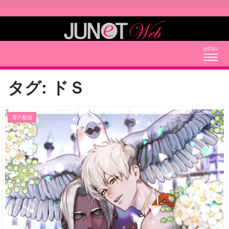
Togg
navig
タグ:
ドＳ
電子配信