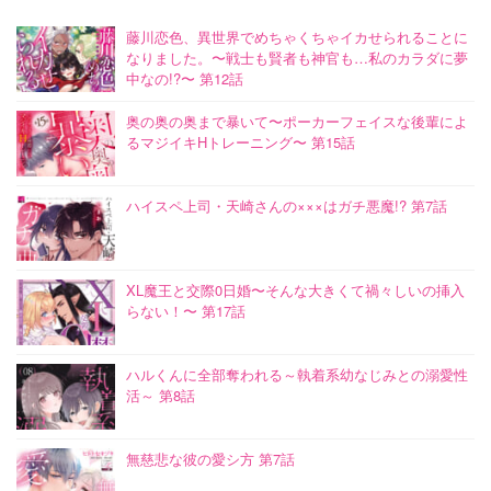
藤川恋色、異世界でめちゃくちゃイカせられることに
なりました。〜戦士も賢者も神官も…私のカラダに夢
中なの!?〜 第12話
奥の奥の奥まで暴いて〜ポーカーフェイスな後輩によ
るマジイキHトレーニング〜 第15話
ハイスペ上司・天崎さんの×××はガチ悪魔!? 第7話
XL魔王と交際0日婚〜そんな大きくて禍々しいの挿入
らない！〜 第17話
ハルくんに全部奪われる～執着系幼なじみとの溺愛性
活～ 第8話
無慈悲な彼の愛シ方 第7話