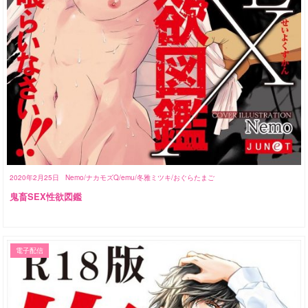
2020年2月25日
Nemo/ナカモズQ/emu/冬雅ミツキ/おぐらたまご
鬼畜SEX性欲図鑑
電子配信