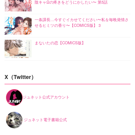
陰キャΩの疼きをどうにかしたい〜 第5話
一条課長…今すぐイカせてください〜私を毎晩発情さ
せるヒミツの香り〜【COMICS版】 3
まないたの恋【COMICS版】
X（Twitter）
ジュネット公式アカウント
ジュネット電子書籍公式