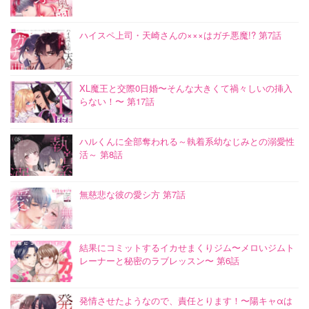
ハイスペ上司・天崎さんの×××はガチ悪魔!? 第7話
XL魔王と交際0日婚〜そんな大きくて禍々しいの挿入
らない！〜 第17話
ハルくんに全部奪われる～執着系幼なじみとの溺愛性
活～ 第8話
無慈悲な彼の愛シ方 第7話
結果にコミットするイカせまくりジム〜メロいジムト
レーナーと秘密のラブレッスン〜 第6話
発情させたようなので、責任とります！〜陽キャαは