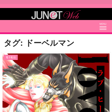
Togg
navig
タグ:
ドーベルマン
電子配信