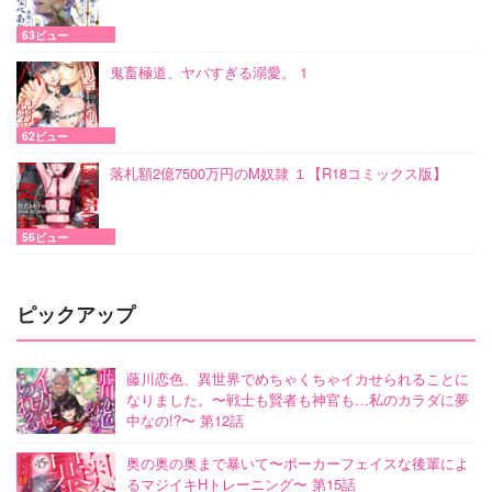
63ビュー
鬼畜極道、ヤバすぎる溺愛。 1
62ビュー
落札額2億7500万円のM奴隷 １【R18コミックス版】
56ビュー
ピックアップ
藤川恋色、異世界でめちゃくちゃイカせられることに
なりました。〜戦士も賢者も神官も…私のカラダに夢
中なの!?〜 第12話
奥の奥の奥まで暴いて〜ポーカーフェイスな後輩によ
るマジイキHトレーニング〜 第15話