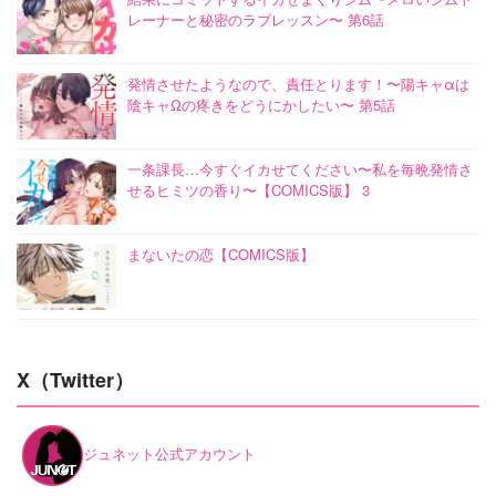
レーナーと秘密のラブレッスン〜 第6話
発情させたようなので、責任とります！〜陽キャαは
陰キャΩの疼きをどうにかしたい〜 第5話
一条課長…今すぐイカせてください〜私を毎晩発情さ
せるヒミツの香り〜【COMICS版】 3
まないたの恋【COMICS版】
X（Twitter）
ジュネット公式アカウント