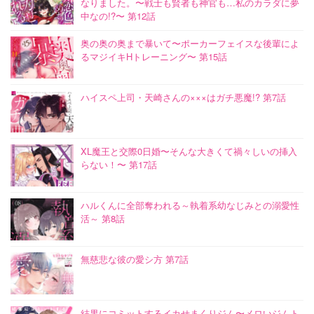
なりました。〜戦士も賢者も神官も…私のカラダに夢
中なの!?〜 第12話
奥の奥の奥まで暴いて〜ポーカーフェイスな後輩によ
るマジイキHトレーニング〜 第15話
ハイスペ上司・天崎さんの×××はガチ悪魔!? 第7話
XL魔王と交際0日婚〜そんな大きくて禍々しいの挿入
らない！〜 第17話
ハルくんに全部奪われる～執着系幼なじみとの溺愛性
活～ 第8話
無慈悲な彼の愛シ方 第7話
結果にコミットするイカせまくりジム〜メロいジムト