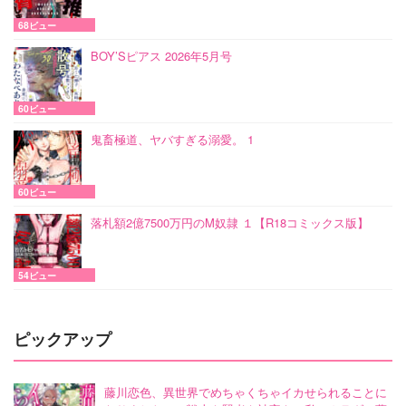
68ビュー
BOY’Sピアス 2026年5月号
60ビュー
鬼畜極道、ヤバすぎる溺愛。 1
60ビュー
落札額2億7500万円のM奴隷 １【R18コミックス版】
54ビュー
ピックアップ
藤川恋色、異世界でめちゃくちゃイカせられることに