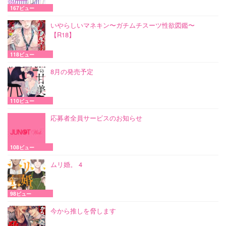
167ビュー
いやらしいマネキン〜ガチムチスーツ性欲図鑑〜
【R18】
118ビュー
8月の発売予定
110ビュー
応募者全員サービスのお知らせ
108ビュー
ムリ婚。 4
98ビュー
今から推しを脅します