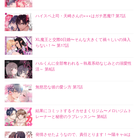
ハイスペ上司・天崎さんの×××はガチ悪魔!? 第7話
XL魔王と交際0日婚〜そんな大きくて禍々しいの挿入
らない！〜 第17話
ハルくんに全部奪われる～執着系幼なじみとの溺愛性
活～ 第8話
無慈悲な彼の愛シ方 第7話
結果にコミットするイカせまくりジム〜メロいジムト
レーナーと秘密のラブレッスン〜 第6話
発情させたようなので、責任とります！〜陽キャαは