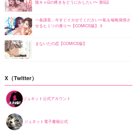
陰キャΩの疼きをどうにかしたい〜 第5話
一条課長…今すぐイカせてください〜私を毎晩発情さ
せるヒミツの香り〜【COMICS版】 3
まないたの恋【COMICS版】
X（Twitter）
ジュネット公式アカウント
ジュネット電子書籍公式