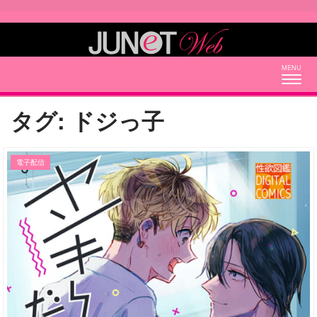
Togg
navig
タグ:
ドジっ子
電子配信