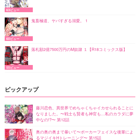
63ビュー
鬼畜極道、ヤバすぎる溺愛。 1
60ビュー
落札額2億7500万円のM奴隷 １【R18コミックス版】
55ビュー
ピックアップ
藤川恋色、異世界でめちゃくちゃイカせられることに
なりました。〜戦士も賢者も神官も…私のカラダに夢
中なの!?〜 第12話
奥の奥の奥まで暴いて〜ポーカーフェイスな後輩によ
るマジイキHトレーニング〜 第15話