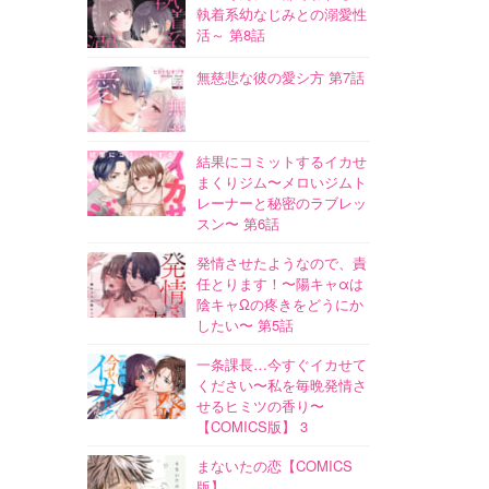
執着系幼なじみとの溺愛性
活～ 第8話
無慈悲な彼の愛シ方 第7話
結果にコミットするイカせ
まくりジム〜メロいジムト
レーナーと秘密のラブレッ
スン〜 第6話
発情させたようなので、責
任とります！〜陽キャαは
陰キャΩの疼きをどうにか
したい〜 第5話
一条課長…今すぐイカせて
ください〜私を毎晩発情さ
せるヒミツの香り〜
【COMICS版】 3
まないたの恋【COMICS
版】