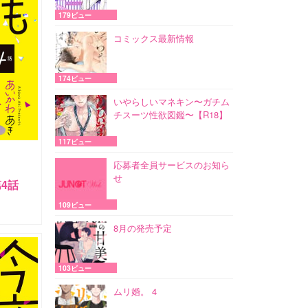
179ビュー
コミックス最新情報
174ビュー
いやらしいマネキン〜ガチム
チスーツ性欲図鑑〜【R18】
117ビュー
応募者全員サービスのお知ら
せ
4話
109ビュー
8月の発売予定
103ビュー
ムリ婚。 4