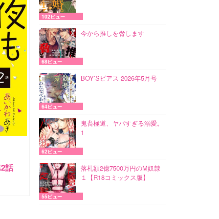
102ビュー
今から推しを脅します
68ビュー
BOY’Sピアス 2026年5月号
64ビュー
鬼畜極道、ヤバすぎる溺愛。
1
62ビュー
2話
落札額2億7500万円のM奴隷
１【R18コミックス版】
55ビュー