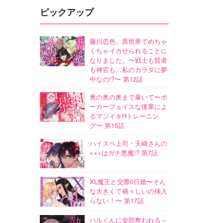
ピックアップ
藤川恋色、異世界でめちゃ
くちゃイカせられることに
なりました。〜戦士も賢者
も神官も…私のカラダに夢
中なの!?〜 第12話
奥の奥の奥まで暴いて〜ポ
ーカーフェイスな後輩によ
るマジイキHトレーニン
グ〜 第15話
ハイスペ上司・天崎さんの
×××はガチ悪魔!? 第7話
XL魔王と交際0日婚〜そん
な大きくて禍々しいの挿入
らない！〜 第17話
ハルくんに全部奪われる～