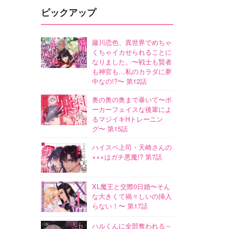
ピックアップ
藤川恋色、異世界でめちゃ
くちゃイカせられることに
なりました。〜戦士も賢者
も神官も…私のカラダに夢
中なの!?〜 第12話
奥の奥の奥まで暴いて〜ポ
ーカーフェイスな後輩によ
るマジイキHトレーニン
グ〜 第15話
ハイスペ上司・天崎さんの
×××はガチ悪魔!? 第7話
XL魔王と交際0日婚〜そん
な大きくて禍々しいの挿入
らない！〜 第17話
ハルくんに全部奪われる～