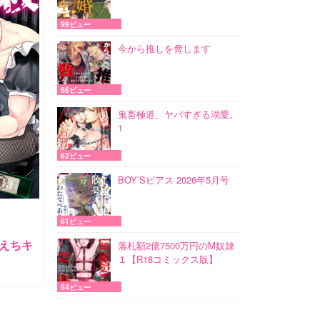
99ビュー
今から推しを脅します
66ビュー
鬼畜極道、ヤバすぎる溺愛。
1
62ビュー
BOY’Sピアス 2026年5月号
61ビュー
ちえちキ
落札額2億7500万円のM奴隷
１【R18コミックス版】
54ビュー