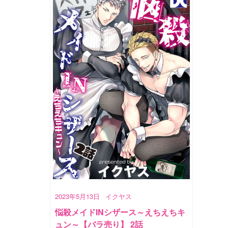
2023年5月13日
イクヤス
悩殺メイドINシザース～えちえちキ
ュン～【バラ売り】 2話