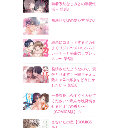
執着系幼なじみとの溺愛性
活～ 第8話
無慈悲な彼の愛シ方 第7話
結果にコミットするイカせ
まくりジム〜メロいジムト
レーナーと秘密のラブレッ
スン〜 第6話
発情させたようなので、責
任とります！〜陽キャαは
陰キャΩの疼きをどうにか
したい〜 第5話
一条課長…今すぐイカせて
ください〜私を毎晩発情さ
せるヒミツの香り〜
【COMICS版】 3
まないたの恋【COMICS
版】