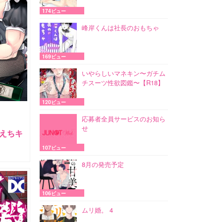
174ビュー
峰岸くんは社長のおもちゃ
169ビュー
いやらしいマネキン〜ガチム
チスーツ性欲図鑑〜【R18】
120ビュー
応募者全員サービスのお知ら
せ
ちえちキ
107ビュー
8月の発売予定
106ビュー
ムリ婚。 4