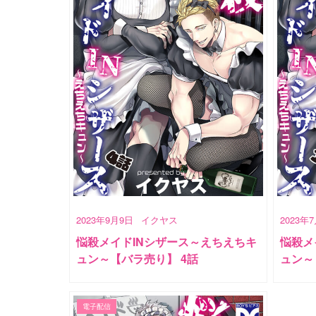
2023年9月9日
イクヤス
2023年
悩殺メイドINシザース～えちえちキ
悩殺メ
ュン～【バラ売り】 4話
ュン～
電子配信