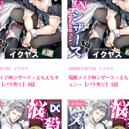
1月13日
イクヤス
2023年11月11日
イクヤス
イドINシザース～えちえちキ
悩殺メイドINシザース～え
【バラ売り】 6話
ュン～【バラ売り】 5話
電子配信