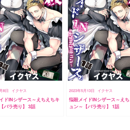
7月8日
イクヤス
2023年5月13日
イクヤス
イドINシザース～えちえちキ
悩殺メイドINシザース～え
【バラ売り】 3話
ュン～【バラ売り】 1話