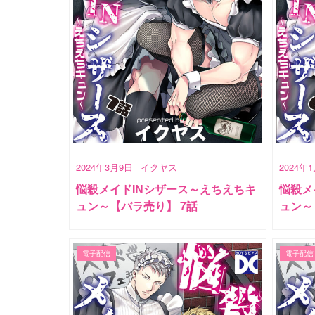
2024年3月9日
イクヤス
2024年
悩殺メイドINシザース～えちえちキ
悩殺メ
ュン～【バラ売り】 7話
ュン～
電子配信
電子配信