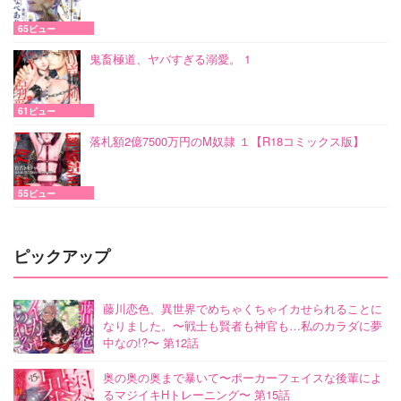
65ビュー
鬼畜極道、ヤバすぎる溺愛。 1
61ビュー
落札額2億7500万円のM奴隷 １【R18コミックス版】
55ビュー
ピックアップ
藤川恋色、異世界でめちゃくちゃイカせられることに
なりました。〜戦士も賢者も神官も…私のカラダに夢
中なの!?〜 第12話
奥の奥の奥まで暴いて〜ポーカーフェイスな後輩によ
るマジイキHトレーニング〜 第15話