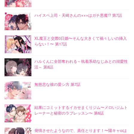
ハイスペ上司・天崎さんの×××はガチ悪魔!? 第7話
XL魔王と交際0日婚〜そんな大きくて禍々しいの挿入
らない！〜 第17話
ハルくんに全部奪われる～執着系幼なじみとの溺愛性
活～ 第8話
無慈悲な彼の愛シ方 第7話
結果にコミットするイカせまくりジム〜メロいジムト
レーナーと秘密のラブレッスン〜 第6話
発情させたようなので、責任とります！〜陽キャαは