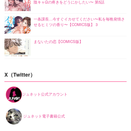
陰キャΩの疼きをどうにかしたい〜 第5話
一条課長…今すぐイカせてください〜私を毎晩発情さ
せるヒミツの香り〜【COMICS版】 3
まないたの恋【COMICS版】
X（Twitter）
ジュネット公式アカウント
ジュネット電子書籍公式