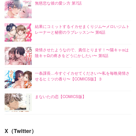
無慈悲な彼の愛シ方 第7話
結果にコミットするイカせまくりジム〜メロいジムト
レーナーと秘密のラブレッスン〜 第6話
発情させたようなので、責任とります！〜陽キャαは
陰キャΩの疼きをどうにかしたい〜 第5話
一条課長…今すぐイカせてください〜私を毎晩発情さ
せるヒミツの香り〜【COMICS版】 3
まないたの恋【COMICS版】
X（Twitter）