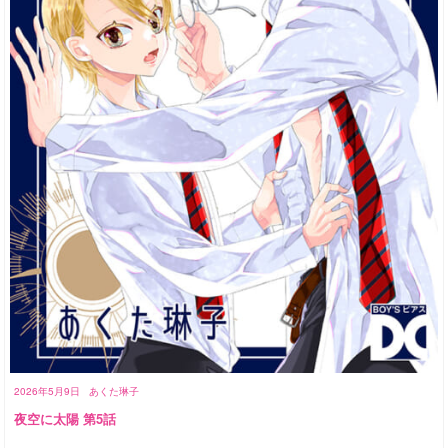
2026年5月9日
あくた琳子
夜空に太陽 第5話