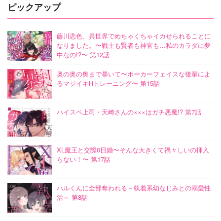
ピックアップ
藤川恋色、異世界でめちゃくちゃイカせられることに
なりました。〜戦士も賢者も神官も…私のカラダに夢
中なの!?〜 第12話
奥の奥の奥まで暴いて〜ポーカーフェイスな後輩によ
るマジイキHトレーニング〜 第15話
ハイスペ上司・天崎さんの×××はガチ悪魔!? 第7話
XL魔王と交際0日婚〜そんな大きくて禍々しいの挿入
らない！〜 第17話
ハルくんに全部奪われる～執着系幼なじみとの溺愛性
活～ 第8話