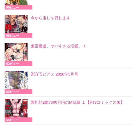
99ビュー
今から推しを脅します
68ビュー
鬼畜極道、ヤバすぎる溺愛。 1
62ビュー
BOY’Sピアス 2026年5月号
60ビュー
落札額2億7500万円のM奴隷 １【R18コミックス版】
54ビュー