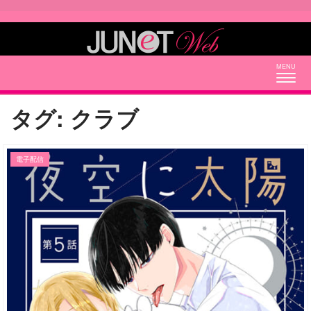
Togg
navig
タグ:
クラブ
電子配信