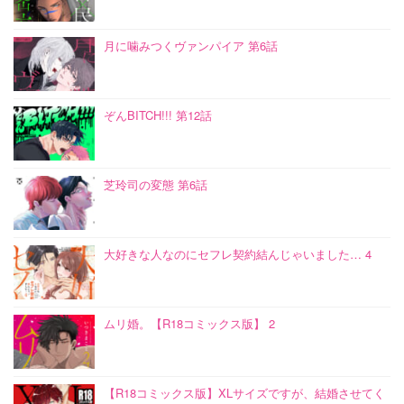
月に噛みつくヴァンパイア 第6話
ぞんBITCH!!! 第12話
芝玲司の変態 第6話
大好きな人なのにセフレ契約結んじゃいました… 4
ムリ婚。【R18コミックス版】 2
【R18コミックス版】XLサイズですが、結婚させてく