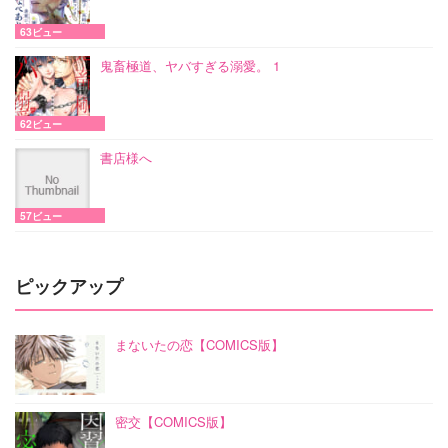
63ビュー
鬼畜極道、ヤバすぎる溺愛。 1
62ビュー
書店様へ
57ビュー
ピックアップ
まないたの恋【COMICS版】
密交【COMICS版】