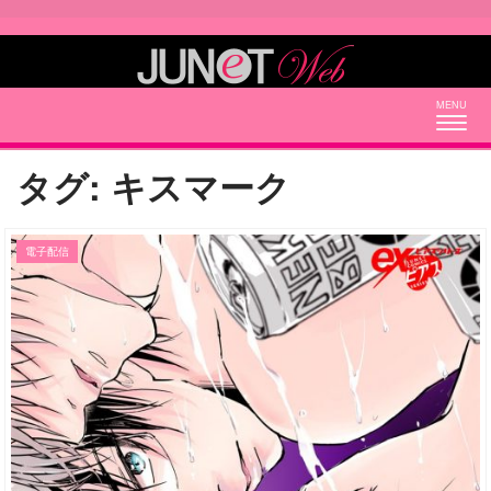
Togg
navig
タグ:
キスマーク
電子配信