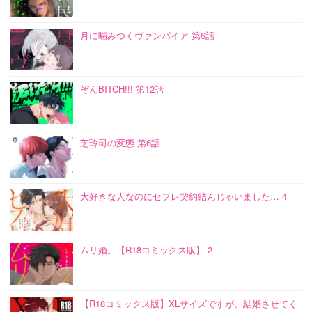
月に噛みつくヴァンパイア 第6話
ぞんBITCH!!! 第12話
芝玲司の変態 第6話
大好きな人なのにセフレ契約結んじゃいました… 4
ムリ婚。【R18コミックス版】 2
【R18コミックス版】XLサイズですが、結婚させてく