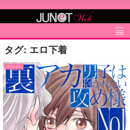
Togg
navig
タグ:
エロ下着
コミックス