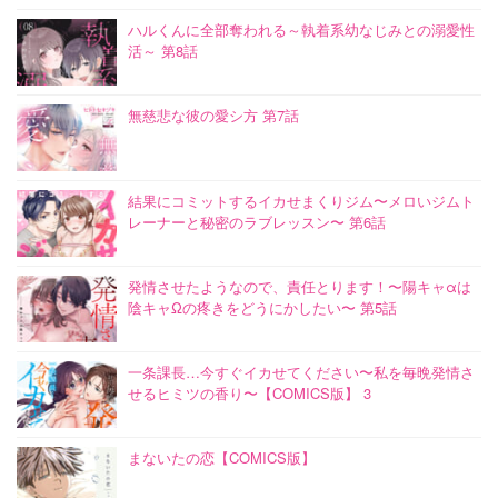
ハルくんに全部奪われる～執着系幼なじみとの溺愛性
活～ 第8話
無慈悲な彼の愛シ方 第7話
結果にコミットするイカせまくりジム〜メロいジムト
レーナーと秘密のラブレッスン〜 第6話
発情させたようなので、責任とります！〜陽キャαは
陰キャΩの疼きをどうにかしたい〜 第5話
一条課長…今すぐイカせてください〜私を毎晩発情さ
せるヒミツの香り〜【COMICS版】 3
まないたの恋【COMICS版】