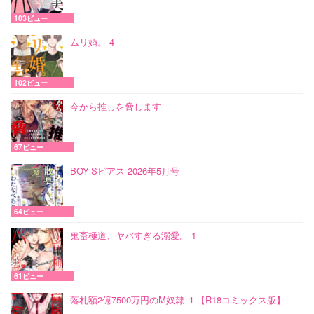
103ビュー
ムリ婚。 4
102ビュー
今から推しを脅します
67ビュー
BOY’Sピアス 2026年5月号
64ビュー
鬼畜極道、ヤバすぎる溺愛。 1
61ビュー
落札額2億7500万円のM奴隷 １【R18コミックス版】