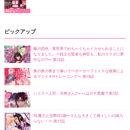
55ビュー
ピックアップ
藤川恋色、異世界でめちゃくちゃイカせられることに
なりました。〜戦士も賢者も神官も…私のカラダに夢
中なの!?〜 第12話
奥の奥の奥まで暴いて〜ポーカーフェイスな後輩によ
るマジイキHトレーニング〜 第15話
ハイスペ上司・天崎さんの×××はガチ悪魔!? 第7話
XL魔王と交際0日婚〜そんな大きくて禍々しいの挿入
らない！〜 第17話